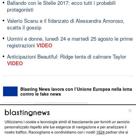
Ballando con le Stelle 2017: ecco tutti i probabili
protagonisti
Valerio Scanu e il fidanzato di Alessandra Amoroso,
scatta il gossip
Uomini e donne, lunedì 24 e martedì 25 agosto le prime
registrazioni
VIDEO
Anticipazioni Beautiful: Ridge tenta di calmare Taylor
VIDEO
Blasting News lavora con l’Unione Europea nella lotta
contro le fake news
ABOUT
LINEA EDITORIALE
Utilizziamo i cookie e tecnologie simili di tracciamento per fornirti un servizio
Questa sezione offre informazioni trasparenti su Blasting
personalizzato rispetto alle tue esigenze di navigazione e per analizzare il
nostro traffico. Raccogliamo e condividiamo con i nostri
1624
partner che si
News, sui nostri processi editoriali e su come ci impegniamo a