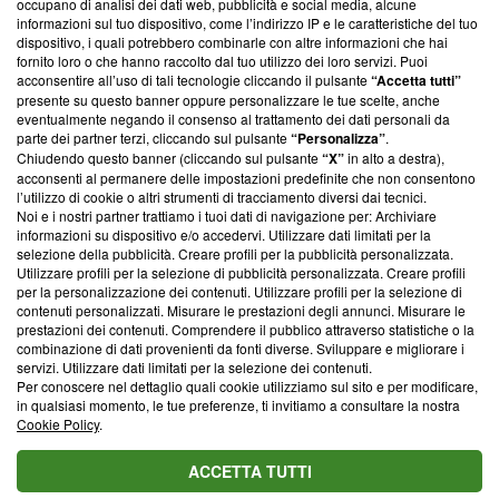
occupano di analisi dei dati web, pubblicità e social media, alcune
creare news di qualità. Inoltre, afferma la nostra aderenza a
informazioni sul tuo dispositivo, come l’indirizzo IP e le caratteristiche del tuo
‘Trust Project - News with Integrity’
Blasting News non è
dispositivo, i quali potrebbero combinarle con altre informazioni che hai
ancora membro del programma, ma ha richiesto di farne
fornito loro o che hanno raccolto dal tuo utilizzo dei loro servizi. Puoi
parte; Trust Project non ha ancora effettuato una verifica di
acconsentire all’uso di tali tecnologie cliccando il pulsante
“Accetta tutti”
conformità agli standard.
presente su questo banner oppure personalizzare le tue scelte, anche
eventualmente negando il consenso al trattamento dei dati personali da
parte dei partner terzi, cliccando sul pulsante
“Personalizza”
.
Su di noi
Chiudendo questo banner (cliccando sul pulsante
“X”
in alto a destra),
acconsenti al permanere delle impostazioni predefinite che non consentono
Team editoriale
l’utilizzo di cookie o altri strumenti di tracciamento diversi dai tecnici.
Noi e i nostri partner trattiamo i tuoi dati di navigazione per: Archiviare
Corporate
informazioni su dispositivo e/o accedervi. Utilizzare dati limitati per la
selezione della pubblicità. Creare profili per la pubblicità personalizzata.
Redazione
Utilizzare profili per la selezione di pubblicità personalizzata. Creare profili
per la personalizzazione dei contenuti. Utilizzare profili per la selezione di
Informativa Privacy
contenuti personalizzati. Misurare le prestazioni degli annunci. Misurare le
prestazioni dei contenuti. Comprendere il pubblico attraverso statistiche o la
Cookie Policy
combinazione di dati provenienti da fonti diverse. Sviluppare e migliorare i
servizi. Utilizzare dati limitati per la selezione dei contenuti.
Blasting SA, IDI CHE-247.845.224, Via Carlo Frasca, 3 - 6900
Per conoscere nel dettaglio quali cookie utilizziamo sul sito e per modificare,
Lugano (Svizzera) Tel:
+39 0690258937
in qualsiasi momento, le tue preferenze, ti invitiamo a consultare la nostra
Cookie Policy
.
© 2026 Blasting News
ACCETTA TUTTI