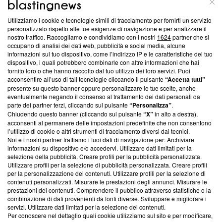
Utilizziamo i cookie e tecnologie simili di tracciamento per fornirti un servizio
Questa sezione offre informazioni trasparenti su Blasting
personalizzato rispetto alle tue esigenze di navigazione e per analizzare il
nostro traffico. Raccogliamo e condividiamo con i nostri
1624
partner che si
News, sui nostri processi editoriali e su come ci impegniamo a
occupano di analisi dei dati web, pubblicità e social media, alcune
creare news di qualità. Inoltre, afferma la nostra aderenza a
informazioni sul tuo dispositivo, come l’indirizzo IP e le caratteristiche del tuo
‘Trust Project - News with Integrity’
Blasting News non è
dispositivo, i quali potrebbero combinarle con altre informazioni che hai
ancora membro del programma, ma ha richiesto di farne
fornito loro o che hanno raccolto dal tuo utilizzo dei loro servizi. Puoi
parte; Trust Project non ha ancora effettuato una verifica di
acconsentire all’uso di tali tecnologie cliccando il pulsante
“Accetta tutti”
conformità agli standard.
presente su questo banner oppure personalizzare le tue scelte, anche
eventualmente negando il consenso al trattamento dei dati personali da
parte dei partner terzi, cliccando sul pulsante
“Personalizza”
.
Su di noi
Chiudendo questo banner (cliccando sul pulsante
“X”
in alto a destra),
acconsenti al permanere delle impostazioni predefinite che non consentono
Team editoriale
l’utilizzo di cookie o altri strumenti di tracciamento diversi dai tecnici.
Noi e i nostri partner trattiamo i tuoi dati di navigazione per: Archiviare
Corporate
informazioni su dispositivo e/o accedervi. Utilizzare dati limitati per la
selezione della pubblicità. Creare profili per la pubblicità personalizzata.
Redazione
Utilizzare profili per la selezione di pubblicità personalizzata. Creare profili
per la personalizzazione dei contenuti. Utilizzare profili per la selezione di
Informativa Privacy
contenuti personalizzati. Misurare le prestazioni degli annunci. Misurare le
prestazioni dei contenuti. Comprendere il pubblico attraverso statistiche o la
Cookie Policy
combinazione di dati provenienti da fonti diverse. Sviluppare e migliorare i
servizi. Utilizzare dati limitati per la selezione dei contenuti.
Blasting SA, IDI CHE-247.845.224, Via Carlo Frasca, 3 - 6900
Per conoscere nel dettaglio quali cookie utilizziamo sul sito e per modificare,
Lugano (Svizzera) Tel:
+39 0690258937