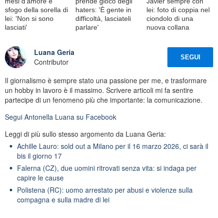
mesi d'amore e
prende gioco degli
Javier sempre con
sfogo della sorella di
haters: 'È gente in
lei: foto di coppia nel
lei: 'Non si sono
difficoltà, lasciateli
ciondolo di una
lasciati'
parlare'
nuova collana
Luana Geria
SEGUI
Contributor
Il giornalismo è sempre stato una passione per me, e trasformare
un hobby in lavoro è il massimo. Scrivere articoli mi fa sentire
partecipe di un fenomeno più che importante: la comunicazione.
Segui
Antonella Luana
su Facebook
Leggi di più sullo stesso argomento da Luana Geria:
Achille Lauro: sold out a Milano per il 16 marzo 2026, ci sarà il
bis il giorno 17
Falerna (CZ), due uomini ritrovati senza vita: si indaga per
capire le cause
Polistena (RC): uomo arrestato per abusi e violenze sulla
compagna e sulla madre di lei