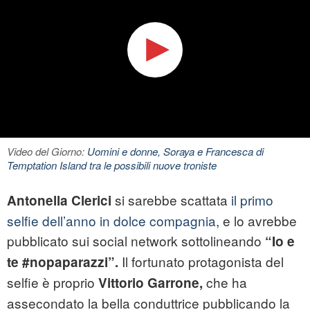
Video del Giorno:
Uomini e donne, Soraya e Francesca di
Temptation Island tra le possibili nuove troniste
si sarebbe scattata
il primo
Antonella Clerici
selfie dell’anno in dolce compagnia
, e lo avrebbe
pubblicato sui social network sottolineando
“Io e
Il fortunato protagonista del
te #nopaparazzi”.
selfie
è proprio
che ha
Vittorio Garrone,
assecondato la bella conduttrice pubblicando la