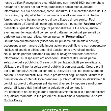
nostro traffico. Raccogliamo e condividiamo con i nostri
1624
partner che si
News, sui nostri processi editoriali e su come ci impegniamo a
occupano di analisi dei dati web, pubblicità e social media, alcune
creare news di qualità. Inoltre, afferma la nostra aderenza a
informazioni sul tuo dispositivo, come l’indirizzo IP e le caratteristiche del tuo
‘Trust Project - News with Integrity’
Blasting News non è
dispositivo, i quali potrebbero combinarle con altre informazioni che hai
ancora membro del programma, ma ha richiesto di farne
fornito loro o che hanno raccolto dal tuo utilizzo dei loro servizi. Puoi
parte; Trust Project non ha ancora effettuato una verifica di
acconsentire all’uso di tali tecnologie cliccando il pulsante
“Accetta tutti”
conformità agli standard.
presente su questo banner oppure personalizzare le tue scelte, anche
eventualmente negando il consenso al trattamento dei dati personali da
parte dei partner terzi, cliccando sul pulsante
“Personalizza”
.
Su di noi
Chiudendo questo banner (cliccando sul pulsante
“X”
in alto a destra),
acconsenti al permanere delle impostazioni predefinite che non consentono
Team editoriale
l’utilizzo di cookie o altri strumenti di tracciamento diversi dai tecnici.
Noi e i nostri partner trattiamo i tuoi dati di navigazione per: Archiviare
Corporate
informazioni su dispositivo e/o accedervi. Utilizzare dati limitati per la
selezione della pubblicità. Creare profili per la pubblicità personalizzata.
Redazione
Utilizzare profili per la selezione di pubblicità personalizzata. Creare profili
per la personalizzazione dei contenuti. Utilizzare profili per la selezione di
Informativa Privacy
contenuti personalizzati. Misurare le prestazioni degli annunci. Misurare le
prestazioni dei contenuti. Comprendere il pubblico attraverso statistiche o la
Cookie Policy
combinazione di dati provenienti da fonti diverse. Sviluppare e migliorare i
servizi. Utilizzare dati limitati per la selezione dei contenuti.
Blasting SA, IDI CHE-247.845.224, Via Carlo Frasca, 3 - 6900
Per conoscere nel dettaglio quali cookie utilizziamo sul sito e per modificare,
Lugano (Svizzera) Tel:
+39 0690258937
in qualsiasi momento, le tue preferenze, ti invitiamo a consultare la nostra
Cookie Policy
.
© 2026 Blasting News
ACCETTA TUTTI