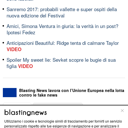
Sanremo 2017: probabili vallette e super ospiti della
nuova edizione del Festival
Amici, Simona Ventura in giuria: la verità in un post?
Ipotesi Fedez
Anticipazioni Beautiful: Ridge tenta di calmare Taylor
VIDEO
Spoiler My sweet lie: Sevket scopre le bugie di sua
figlia
VIDEO
Blasting News lavora con l’Unione Europea nella lotta
contro le fake news
ABOUT
LINEA EDITORIALE
Utilizziamo i cookie e tecnologie simili di tracciamento per fornirti un servizio
Questa sezione offre informazioni trasparenti su Blasting
personalizzato rispetto alle tue esigenze di navigazione e per analizzare il