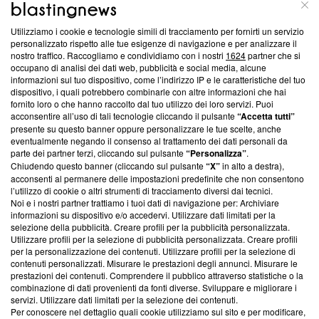
ABOUT
LINEA EDITORIALE
Utilizziamo i cookie e tecnologie simili di tracciamento per fornirti un servizio
Questa sezione offre informazioni trasparenti su Blasting
personalizzato rispetto alle tue esigenze di navigazione e per analizzare il
nostro traffico. Raccogliamo e condividiamo con i nostri
1624
partner che si
News, sui nostri processi editoriali e su come ci impegniamo a
occupano di analisi dei dati web, pubblicità e social media, alcune
creare news di qualità. Inoltre, afferma la nostra aderenza a
informazioni sul tuo dispositivo, come l’indirizzo IP e le caratteristiche del tuo
‘Trust Project - News with Integrity’
Blasting News non è
dispositivo, i quali potrebbero combinarle con altre informazioni che hai
ancora membro del programma, ma ha richiesto di farne
fornito loro o che hanno raccolto dal tuo utilizzo dei loro servizi. Puoi
parte; Trust Project non ha ancora effettuato una verifica di
acconsentire all’uso di tali tecnologie cliccando il pulsante
“Accetta tutti”
conformità agli standard.
presente su questo banner oppure personalizzare le tue scelte, anche
eventualmente negando il consenso al trattamento dei dati personali da
parte dei partner terzi, cliccando sul pulsante
“Personalizza”
.
Su di noi
Chiudendo questo banner (cliccando sul pulsante
“X”
in alto a destra),
acconsenti al permanere delle impostazioni predefinite che non consentono
Team editoriale
l’utilizzo di cookie o altri strumenti di tracciamento diversi dai tecnici.
Noi e i nostri partner trattiamo i tuoi dati di navigazione per: Archiviare
Corporate
informazioni su dispositivo e/o accedervi. Utilizzare dati limitati per la
selezione della pubblicità. Creare profili per la pubblicità personalizzata.
Redazione
Utilizzare profili per la selezione di pubblicità personalizzata. Creare profili
per la personalizzazione dei contenuti. Utilizzare profili per la selezione di
Informativa Privacy
contenuti personalizzati. Misurare le prestazioni degli annunci. Misurare le
prestazioni dei contenuti. Comprendere il pubblico attraverso statistiche o la
Cookie Policy
combinazione di dati provenienti da fonti diverse. Sviluppare e migliorare i
servizi. Utilizzare dati limitati per la selezione dei contenuti.
Blasting SA, IDI CHE-247.845.224, Via Carlo Frasca, 3 - 6900
Per conoscere nel dettaglio quali cookie utilizziamo sul sito e per modificare,