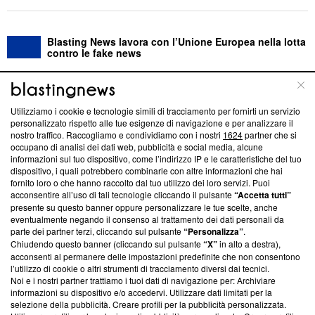
Blasting News lavora con l’Unione Europea nella lotta
contro le fake news
ABOUT
LINEA EDITORIALE
Utilizziamo i cookie e tecnologie simili di tracciamento per fornirti un servizio
personalizzato rispetto alle tue esigenze di navigazione e per analizzare il
Questa sezione offre informazioni trasparenti su Blasting
nostro traffico. Raccogliamo e condividiamo con i nostri
1624
partner che si
News, sui nostri processi editoriali e su come ci impegniamo a
occupano di analisi dei dati web, pubblicità e social media, alcune
creare news di qualità. Inoltre, afferma la nostra aderenza a
informazioni sul tuo dispositivo, come l’indirizzo IP e le caratteristiche del tuo
‘Trust Project - News with Integrity’
Blasting News non è
dispositivo, i quali potrebbero combinarle con altre informazioni che hai
fornito loro o che hanno raccolto dal tuo utilizzo dei loro servizi. Puoi
ancora membro del programma, ma ha richiesto di farne
acconsentire all’uso di tali tecnologie cliccando il pulsante
“Accetta tutti”
parte; Trust Project non ha ancora effettuato una verifica di
presente su questo banner oppure personalizzare le tue scelte, anche
conformità agli standard.
eventualmente negando il consenso al trattamento dei dati personali da
parte dei partner terzi, cliccando sul pulsante
“Personalizza”
.
Su di noi
Chiudendo questo banner (cliccando sul pulsante
“X”
in alto a destra),
acconsenti al permanere delle impostazioni predefinite che non consentono
Team editoriale
l’utilizzo di cookie o altri strumenti di tracciamento diversi dai tecnici.
Noi e i nostri partner trattiamo i tuoi dati di navigazione per: Archiviare
Corporate
informazioni su dispositivo e/o accedervi. Utilizzare dati limitati per la
selezione della pubblicità. Creare profili per la pubblicità personalizzata.