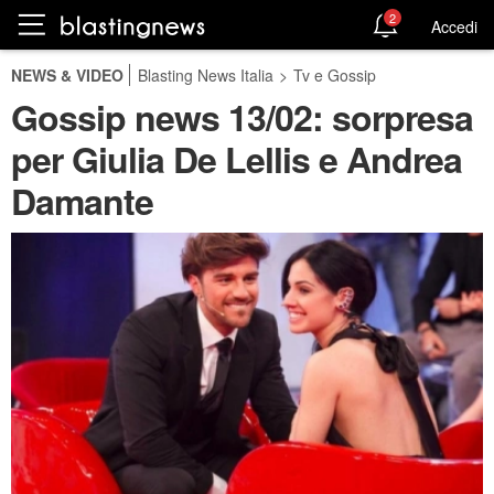
2
Accedi
NEWS & VIDEO
Blasting News Italia
>
Tv e Gossip
Gossip news 13/02: sorpresa
per Giulia De Lellis e Andrea
Damante