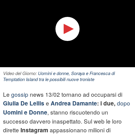
Video del Giorno:
Uomini e donne, Soraya e Francesca di
Temptation Island tra le possibili nuove troniste
Le
gossip
news 13/02 tornano ad occuparsi di
e
dopo
Giulia De Lellis
Andrea Damante
: i due,
, stanno riscuotendo un
Uomini e Donne
successo davvero inaspettato. Sul web le loro
dirette
appassionano milioni di
Instagram