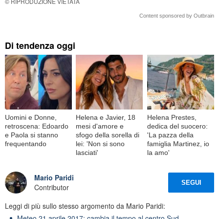
© RIPRODUZIONE VIETATA
Content sponsored by Outbrain
Di tendenza oggi
Uomini e Donne,
Helena e Javier, 18
Helena Prestes,
retroscena: Edoardo
mesi d'amore e
dedica del suocero:
e Paola si stanno
sfogo della sorella di
'La pazza della
frequentando
lei: 'Non si sono
famiglia Martinez, io
lasciati'
la amo'
Mario Paridi
SEGUI
Contributor
Leggi di più sullo stesso argomento da Mario Paridi:
Meteo 21 aprile 2017: cambia il tempo al centro Sud