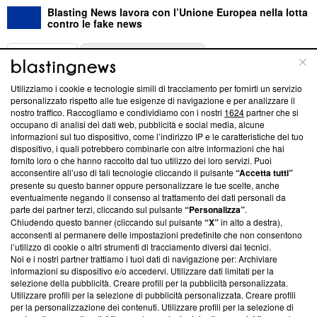
Blasting News lavora con l’Unione Europea nella lotta
contro le fake news
ABOUT
LINEA EDITORIALE
Utilizziamo i cookie e tecnologie simili di tracciamento per fornirti un servizio
Questa sezione offre informazioni trasparenti su Blasting
personalizzato rispetto alle tue esigenze di navigazione e per analizzare il
nostro traffico. Raccogliamo e condividiamo con i nostri
1624
partner che si
News, sui nostri processi editoriali e su come ci impegniamo a
occupano di analisi dei dati web, pubblicità e social media, alcune
creare news di qualità. Inoltre, afferma la nostra aderenza a
informazioni sul tuo dispositivo, come l’indirizzo IP e le caratteristiche del tuo
‘Trust Project - News with Integrity’
Blasting News non è
dispositivo, i quali potrebbero combinarle con altre informazioni che hai
ancora membro del programma, ma ha richiesto di farne
fornito loro o che hanno raccolto dal tuo utilizzo dei loro servizi. Puoi
parte; Trust Project non ha ancora effettuato una verifica di
acconsentire all’uso di tali tecnologie cliccando il pulsante
“Accetta tutti”
conformità agli standard.
presente su questo banner oppure personalizzare le tue scelte, anche
eventualmente negando il consenso al trattamento dei dati personali da
parte dei partner terzi, cliccando sul pulsante
“Personalizza”
.
Su di noi
Chiudendo questo banner (cliccando sul pulsante
“X”
in alto a destra),
acconsenti al permanere delle impostazioni predefinite che non consentono
Team editoriale
l’utilizzo di cookie o altri strumenti di tracciamento diversi dai tecnici.
Noi e i nostri partner trattiamo i tuoi dati di navigazione per: Archiviare
Corporate
informazioni su dispositivo e/o accedervi. Utilizzare dati limitati per la
selezione della pubblicità. Creare profili per la pubblicità personalizzata.
Redazione
Utilizzare profili per la selezione di pubblicità personalizzata. Creare profili
per la personalizzazione dei contenuti. Utilizzare profili per la selezione di
Informativa Privacy