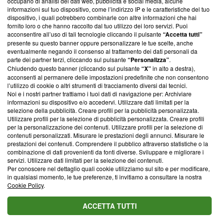
occupano di analisi dei dati web, pubblicità e social media, alcune
creare news di qualità. Inoltre, afferma la nostra aderenza a
informazioni sul tuo dispositivo, come l’indirizzo IP e le caratteristiche del tuo
‘Trust Project - News with Integrity’
Blasting News non è
dispositivo, i quali potrebbero combinarle con altre informazioni che hai
ancora membro del programma, ma ha richiesto di farne
fornito loro o che hanno raccolto dal tuo utilizzo dei loro servizi. Puoi
parte; Trust Project non ha ancora effettuato una verifica di
acconsentire all’uso di tali tecnologie cliccando il pulsante
“Accetta tutti”
conformità agli standard.
presente su questo banner oppure personalizzare le tue scelte, anche
eventualmente negando il consenso al trattamento dei dati personali da
parte dei partner terzi, cliccando sul pulsante
“Personalizza”
.
Su di noi
Chiudendo questo banner (cliccando sul pulsante
“X”
in alto a destra),
acconsenti al permanere delle impostazioni predefinite che non consentono
Team editoriale
l’utilizzo di cookie o altri strumenti di tracciamento diversi dai tecnici.
Noi e i nostri partner trattiamo i tuoi dati di navigazione per: Archiviare
Corporate
informazioni su dispositivo e/o accedervi. Utilizzare dati limitati per la
selezione della pubblicità. Creare profili per la pubblicità personalizzata.
Redazione
Utilizzare profili per la selezione di pubblicità personalizzata. Creare profili
per la personalizzazione dei contenuti. Utilizzare profili per la selezione di
Informativa Privacy
contenuti personalizzati. Misurare le prestazioni degli annunci. Misurare le
prestazioni dei contenuti. Comprendere il pubblico attraverso statistiche o la
Cookie Policy
combinazione di dati provenienti da fonti diverse. Sviluppare e migliorare i
servizi. Utilizzare dati limitati per la selezione dei contenuti.
Blasting SA, IDI CHE-247.845.224, Via Carlo Frasca, 3 - 6900
Per conoscere nel dettaglio quali cookie utilizziamo sul sito e per modificare,
Lugano (Svizzera) Tel:
+39 0690258937
in qualsiasi momento, le tue preferenze, ti invitiamo a consultare la nostra
Cookie Policy
.
© 2026 Blasting News
ACCETTA TUTTI