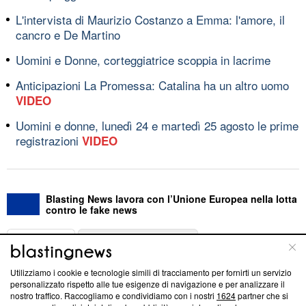
L'intervista di Maurizio Costanzo a Emma: l'amore, il
cancro e De Martino
Uomini e Donne, corteggiatrice scoppia in lacrime
Anticipazioni La Promessa: Catalina ha un altro uomo
VIDEO
Uomini e donne, lunedì 24 e martedì 25 agosto le prime
registrazioni
VIDEO
Blasting News lavora con l’Unione Europea nella lotta
contro le fake news
ABOUT
LINEA EDITORIALE
Utilizziamo i cookie e tecnologie simili di tracciamento per fornirti un servizio
Questa sezione offre informazioni trasparenti su Blasting
personalizzato rispetto alle tue esigenze di navigazione e per analizzare il
nostro traffico. Raccogliamo e condividiamo con i nostri
1624
partner che si
News, sui nostri processi editoriali e su come ci impegniamo a