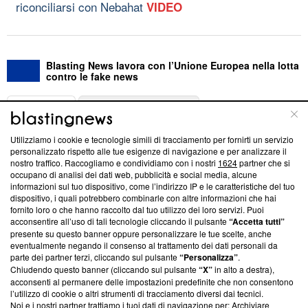
riconciliarsi con Nebahat
VIDEO
Blasting News lavora con l’Unione Europea nella lotta
contro le fake news
ABOUT
LINEA EDITORIALE
Utilizziamo i cookie e tecnologie simili di tracciamento per fornirti un servizio
Questa sezione offre informazioni trasparenti su Blasting
personalizzato rispetto alle tue esigenze di navigazione e per analizzare il
nostro traffico. Raccogliamo e condividiamo con i nostri
1624
partner che si
News, sui nostri processi editoriali e su come ci impegniamo a
occupano di analisi dei dati web, pubblicità e social media, alcune
creare news di qualità. Inoltre, afferma la nostra aderenza a
informazioni sul tuo dispositivo, come l’indirizzo IP e le caratteristiche del tuo
‘Trust Project - News with Integrity’
Blasting News non è
dispositivo, i quali potrebbero combinarle con altre informazioni che hai
ancora membro del programma, ma ha richiesto di farne
fornito loro o che hanno raccolto dal tuo utilizzo dei loro servizi. Puoi
parte; Trust Project non ha ancora effettuato una verifica di
acconsentire all’uso di tali tecnologie cliccando il pulsante
“Accetta tutti”
conformità agli standard.
presente su questo banner oppure personalizzare le tue scelte, anche
eventualmente negando il consenso al trattamento dei dati personali da
parte dei partner terzi, cliccando sul pulsante
“Personalizza”
.
Su di noi
Chiudendo questo banner (cliccando sul pulsante
“X”
in alto a destra),
acconsenti al permanere delle impostazioni predefinite che non consentono
Team editoriale
l’utilizzo di cookie o altri strumenti di tracciamento diversi dai tecnici.
Noi e i nostri partner trattiamo i tuoi dati di navigazione per: Archiviare