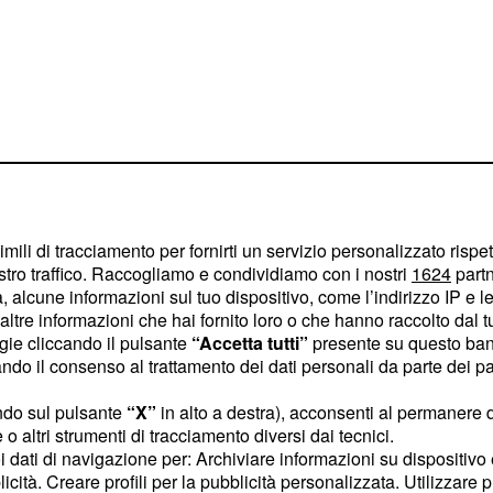
imili di tracciamento per fornirti un servizio personalizzato rispe
stro traffico. Raccogliamo e condividiamo con i nostri
1624
partn
la prima puntata di
 alcune informazioni sul tuo dispositivo, come l’indirizzo IP e le 
ltre informazioni che hai fornito loro o che hanno raccolto dal tuo
ato un forte dispiacere e
ogie cliccando il pulsante
“Accetta tutti”
presente su questo ban
e le
che la giuria
critiche
o il consenso al trattamento dei dati personali da parte dei par
ndo sul pulsante
“X”
in alto a destra), acconsenti al permanere 
o altri strumenti di tracciamento diversi dai tecnici.
 ballo, ha ricevuto in
uoi dati di navigazione per: Archiviare informazioni su dispositivo 
 di tutti, ai limiti del
licità. Creare profili per la pubblicità personalizzata. Utilizzare p