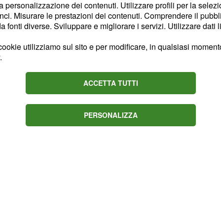
 maggiormente la donna
la personalizzazione dei contenuti. Utilizzare profili per la selez
ci. Misurare le prestazioni dei contenuti. Comprendere il pubblic
i, bensì le parole, a suo
fonti diverse. Sviluppare e migliorare i servizi. Utilizzare dati l
 portata a
scoppiare in
re un volto notevolmente
ookie utilizziamo sul sito e per modificare, in qualsiasi momento,
.
rso della puntata.
ACCETTA TUTTI
o per l’attrice
ttrice ad avere un
PERSONALIZZA
a generale in studio.