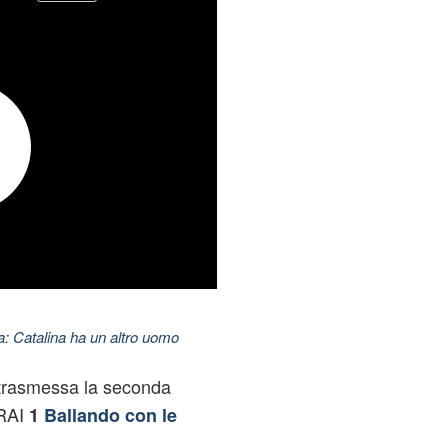
: Catalina ha un altro uomo
 trasmessa la seconda
 RAI
1
Ballando con le