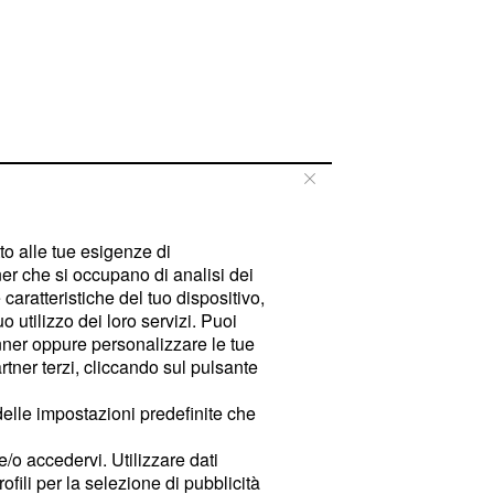
tto alle tue esigenze di
er che si occupano di analisi dei
caratteristiche del tuo dispositivo,
 utilizzo dei loro servizi. Puoi
ner oppure personalizzare le tue
tner terzi, cliccando sul pulsante
delle impostazioni predefinite che
e/o accedervi. Utilizzare dati
rofili per la selezione di pubblicità