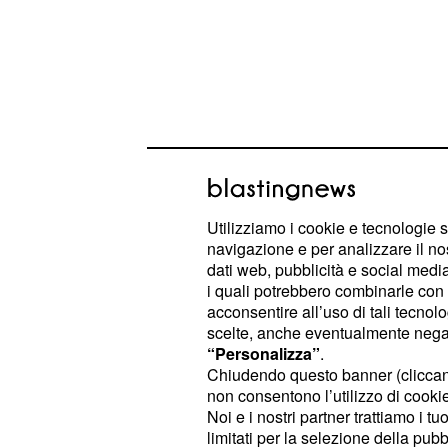
Utilizziamo i cookie e tecnologie s
navigazione e per analizzare il no
Al termine del suo primo esordio nel
dati web, pubblicità e social media,
i quali potrebbero combinarle con a
questa edizione, la De Sio ha pales
acconsentire all’uso di tali tecnol
una devastante
a tutt
insofferenza
scelte, anche eventualmente negand
ha mosso nei suoi confronti.
“Personalizza”
.
Chiudendo questo banner (clicca
non consentono l’utilizzo di cookie 
Giuliana, insieme al suo compagno di
Noi e i nostri partner trattiamo i t
quella occasione il punteggio più basso
limitati per la selezione della pubb