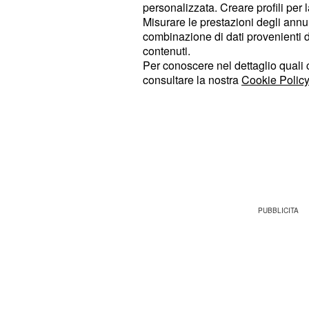
possibile. Ciò che, però, ha ferito
personalizzata. Creare profili per 
Misurare le prestazioni degli annun
non sono stati tanto i voti bassissim
combinazione di dati provenienti da 
dire, troppo
che l’hanno
aggressive
contenuti.
dietro le quinte e a sfoggia
lacrime
Per conoscere nel dettaglio quali c
consultare la nostra
Cookie Policy
segnato dal malessere durante il co
Forti attacchi di panic
Questo stato psichico ha portato l’a
durante una prov
attacco di panico