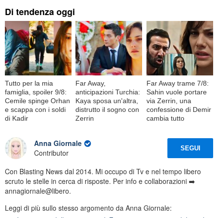
Di tendenza oggi
Tutto per la mia
Far Away,
Far Away trame 7/8:
famiglia, spoiler 9/8:
anticipazioni Turchia:
Sahin vuole portare
Cemile spinge Orhan
Kaya sposa un'altra,
via Zerrin, una
e scappa con i soldi
distrutto il sogno con
confessione di Demir
di Kadir
Zerrin
cambia tutto
Anna Giornale
SEGUI
Contributor
Con Blasting News dal 2014. Mi occupo di Tv e nel tempo libero
scruto le stelle in cerca di risposte. Per info e collaborazioni ➡️
annagiornale@libero.
Leggi di più sullo stesso argomento da Anna Giornale: