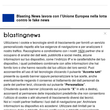
Blasting News lavora con l’Unione Europea nella lotta
contro le fake news
ABOUT
LINEA EDITORIALE
Utilizziamo i cookie e tecnologie simili di tracciamento per fornirti un servizio
Questa sezione offre informazioni trasparenti su Blasting
personalizzato rispetto alle tue esigenze di navigazione e per analizzare il
nostro traffico. Raccogliamo e condividiamo con i nostri
1624
partner che si
News, sui nostri processi editoriali e su come ci impegniamo a
occupano di analisi dei dati web, pubblicità e social media, alcune
creare news di qualità. Inoltre, afferma la nostra aderenza a
informazioni sul tuo dispositivo, come l’indirizzo IP e le caratteristiche del tuo
‘Trust Project - News with Integrity’
Blasting News non è
dispositivo, i quali potrebbero combinarle con altre informazioni che hai
ancora membro del programma, ma ha richiesto di farne
fornito loro o che hanno raccolto dal tuo utilizzo dei loro servizi. Puoi
parte; Trust Project non ha ancora effettuato una verifica di
acconsentire all’uso di tali tecnologie cliccando il pulsante
“Accetta tutti”
conformità agli standard.
presente su questo banner oppure personalizzare le tue scelte, anche
eventualmente negando il consenso al trattamento dei dati personali da
parte dei partner terzi, cliccando sul pulsante
“Personalizza”
.
Su di noi
Chiudendo questo banner (cliccando sul pulsante
“X”
in alto a destra),
acconsenti al permanere delle impostazioni predefinite che non consentono
Team editoriale
l’utilizzo di cookie o altri strumenti di tracciamento diversi dai tecnici.
Noi e i nostri partner trattiamo i tuoi dati di navigazione per: Archiviare
Corporate
informazioni su dispositivo e/o accedervi. Utilizzare dati limitati per la
selezione della pubblicità. Creare profili per la pubblicità personalizzata.