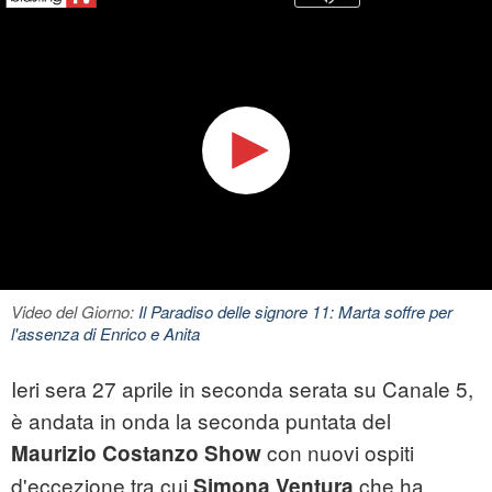
Video del Giorno:
Il Paradiso delle signore 11: Marta soffre per
l'assenza di Enrico e Anita
Ieri sera 27 aprile in seconda serata su Canale 5,
è andata in onda la seconda puntata del
con nuovi ospiti
Maurizio Costanzo
Show
d'eccezione tra cui
che ha
Simona Ventura