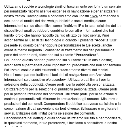
Utilizziamo i cookie e tecnologie simili di tracciamento per fornirti un servizio
Questa sezione offre informazioni trasparenti su Blasting
personalizzato rispetto alle tue esigenze di navigazione e per analizzare il
nostro traffico. Raccogliamo e condividiamo con i nostri
1624
partner che si
News, sui nostri processi editoriali e su come ci impegniamo a
occupano di analisi dei dati web, pubblicità e social media, alcune
creare news di qualità. Inoltre, afferma la nostra aderenza a
informazioni sul tuo dispositivo, come l’indirizzo IP e le caratteristiche del tuo
‘Trust Project - News with Integrity’
Blasting News non è
dispositivo, i quali potrebbero combinarle con altre informazioni che hai
ancora membro del programma, ma ha richiesto di farne
fornito loro o che hanno raccolto dal tuo utilizzo dei loro servizi. Puoi
parte; Trust Project non ha ancora effettuato una verifica di
acconsentire all’uso di tali tecnologie cliccando il pulsante
“Accetta tutti”
conformità agli standard.
presente su questo banner oppure personalizzare le tue scelte, anche
eventualmente negando il consenso al trattamento dei dati personali da
parte dei partner terzi, cliccando sul pulsante
“Personalizza”
.
Su di noi
Chiudendo questo banner (cliccando sul pulsante
“X”
in alto a destra),
acconsenti al permanere delle impostazioni predefinite che non consentono
Team editoriale
l’utilizzo di cookie o altri strumenti di tracciamento diversi dai tecnici.
Noi e i nostri partner trattiamo i tuoi dati di navigazione per: Archiviare
Corporate
informazioni su dispositivo e/o accedervi. Utilizzare dati limitati per la
selezione della pubblicità. Creare profili per la pubblicità personalizzata.
Redazione
Utilizzare profili per la selezione di pubblicità personalizzata. Creare profili
per la personalizzazione dei contenuti. Utilizzare profili per la selezione di
Informativa Privacy
contenuti personalizzati. Misurare le prestazioni degli annunci. Misurare le
prestazioni dei contenuti. Comprendere il pubblico attraverso statistiche o la
Cookie Policy
combinazione di dati provenienti da fonti diverse. Sviluppare e migliorare i
servizi. Utilizzare dati limitati per la selezione dei contenuti.
Blasting SA, IDI CHE-247.845.224, Via Carlo Frasca, 3 - 6900
Per conoscere nel dettaglio quali cookie utilizziamo sul sito e per modificare,
Lugano (Svizzera) Tel:
+39 0690258937
in qualsiasi momento, le tue preferenze, ti invitiamo a consultare la nostra