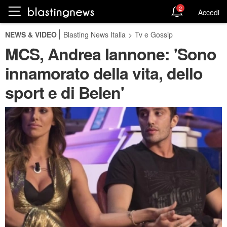
2
Accedi
NEWS & VIDEO
Blasting News Italia
>
Tv e Gossip
MCS, Andrea Iannone: 'Sono
innamorato della vita, dello
sport e di Belen'