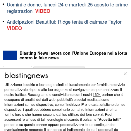
Uomini e donne, lunedì 24 e martedì 25 agosto le prime
registrazioni
VIDEO
Anticipazioni Beautiful: Ridge tenta di calmare Taylor
VIDEO
Blasting News lavora con l’Unione Europea nella lotta
contro le fake news
ABOUT
LINEA EDITORIALE
Utilizziamo i cookie e tecnologie simili di tracciamento per fornirti un servizio
Questa sezione offre informazioni trasparenti su Blasting
personalizzato rispetto alle tue esigenze di navigazione e per analizzare il
nostro traffico. Raccogliamo e condividiamo con i nostri
1624
partner che si
News, sui nostri processi editoriali e su come ci impegniamo a
occupano di analisi dei dati web, pubblicità e social media, alcune
creare news di qualità. Inoltre, afferma la nostra aderenza a
informazioni sul tuo dispositivo, come l’indirizzo IP e le caratteristiche del tuo
‘Trust Project - News with Integrity’
Blasting News non è
dispositivo, i quali potrebbero combinarle con altre informazioni che hai
ancora membro del programma, ma ha richiesto di farne
fornito loro o che hanno raccolto dal tuo utilizzo dei loro servizi. Puoi
parte; Trust Project non ha ancora effettuato una verifica di
acconsentire all’uso di tali tecnologie cliccando il pulsante
“Accetta tutti”
conformità agli standard.
presente su questo banner oppure personalizzare le tue scelte, anche
eventualmente negando il consenso al trattamento dei dati personali da