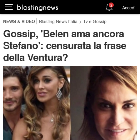
2
Accedi
NEWS & VIDEO
Blasting News Italia
>
Tv e Gossip
Gossip, 'Belen ama ancora
Stefano': censurata la frase
della Ventura?