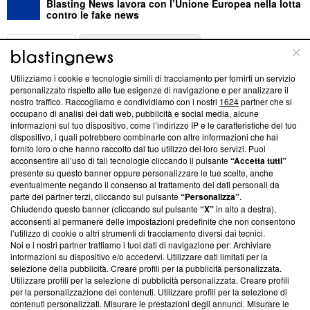
Blasting News lavora con l’Unione Europea nella lotta
contro le fake news
ABOUT
LINEA EDITORIALE
Utilizziamo i cookie e tecnologie simili di tracciamento per fornirti un servizio
Questa sezione offre informazioni trasparenti su Blasting
personalizzato rispetto alle tue esigenze di navigazione e per analizzare il
nostro traffico. Raccogliamo e condividiamo con i nostri
1624
partner che si
News, sui nostri processi editoriali e su come ci impegniamo a
occupano di analisi dei dati web, pubblicità e social media, alcune
creare news di qualità. Inoltre, afferma la nostra aderenza a
informazioni sul tuo dispositivo, come l’indirizzo IP e le caratteristiche del tuo
‘Trust Project - News with Integrity’
Blasting News non è
dispositivo, i quali potrebbero combinarle con altre informazioni che hai
ancora membro del programma, ma ha richiesto di farne
fornito loro o che hanno raccolto dal tuo utilizzo dei loro servizi. Puoi
parte; Trust Project non ha ancora effettuato una verifica di
acconsentire all’uso di tali tecnologie cliccando il pulsante
“Accetta tutti”
conformità agli standard.
presente su questo banner oppure personalizzare le tue scelte, anche
eventualmente negando il consenso al trattamento dei dati personali da
parte dei partner terzi, cliccando sul pulsante
“Personalizza”
.
Su di noi
Chiudendo questo banner (cliccando sul pulsante
“X”
in alto a destra),
acconsenti al permanere delle impostazioni predefinite che non consentono
Team editoriale
l’utilizzo di cookie o altri strumenti di tracciamento diversi dai tecnici.
Noi e i nostri partner trattiamo i tuoi dati di navigazione per: Archiviare
Corporate
informazioni su dispositivo e/o accedervi. Utilizzare dati limitati per la
selezione della pubblicità. Creare profili per la pubblicità personalizzata.
Redazione
Utilizzare profili per la selezione di pubblicità personalizzata. Creare profili
per la personalizzazione dei contenuti. Utilizzare profili per la selezione di
Informativa Privacy
contenuti personalizzati. Misurare le prestazioni degli annunci. Misurare le