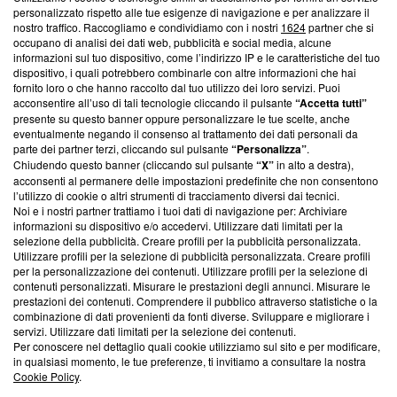
Questa sezione offre informazioni trasparenti su Blasting
personalizzato rispetto alle tue esigenze di navigazione e per analizzare il
nostro traffico. Raccogliamo e condividiamo con i nostri
1624
partner che si
News, sui nostri processi editoriali e su come ci impegniamo a
occupano di analisi dei dati web, pubblicità e social media, alcune
creare news di qualità. Inoltre, afferma la nostra aderenza a
informazioni sul tuo dispositivo, come l’indirizzo IP e le caratteristiche del tuo
‘Trust Project - News with Integrity’
Blasting News non è
dispositivo, i quali potrebbero combinarle con altre informazioni che hai
ancora membro del programma, ma ha richiesto di farne
fornito loro o che hanno raccolto dal tuo utilizzo dei loro servizi. Puoi
parte; Trust Project non ha ancora effettuato una verifica di
acconsentire all’uso di tali tecnologie cliccando il pulsante
“Accetta tutti”
conformità agli standard.
presente su questo banner oppure personalizzare le tue scelte, anche
eventualmente negando il consenso al trattamento dei dati personali da
parte dei partner terzi, cliccando sul pulsante
“Personalizza”
.
Su di noi
Chiudendo questo banner (cliccando sul pulsante
“X”
in alto a destra),
acconsenti al permanere delle impostazioni predefinite che non consentono
Team editoriale
l’utilizzo di cookie o altri strumenti di tracciamento diversi dai tecnici.
Noi e i nostri partner trattiamo i tuoi dati di navigazione per: Archiviare
Corporate
informazioni su dispositivo e/o accedervi. Utilizzare dati limitati per la
selezione della pubblicità. Creare profili per la pubblicità personalizzata.
Redazione
Utilizzare profili per la selezione di pubblicità personalizzata. Creare profili
per la personalizzazione dei contenuti. Utilizzare profili per la selezione di
Informativa Privacy
contenuti personalizzati. Misurare le prestazioni degli annunci. Misurare le
prestazioni dei contenuti. Comprendere il pubblico attraverso statistiche o la
Cookie Policy
combinazione di dati provenienti da fonti diverse. Sviluppare e migliorare i
servizi. Utilizzare dati limitati per la selezione dei contenuti.
Blasting SA, IDI CHE-247.845.224, Via Carlo Frasca, 3 - 6900
Per conoscere nel dettaglio quali cookie utilizziamo sul sito e per modificare,
Lugano (Svizzera) Tel:
+39 0690258937
in qualsiasi momento, le tue preferenze, ti invitiamo a consultare la nostra
Cookie Policy
.
© 2026 Blasting News