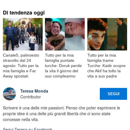
Di tendenza oggi
Canale5, palinsesto
Tutto per la mia
Tutto per la mia
stravolto dal 24
famiglia puntate
famiglia trame
agosto: Tutto per la
turche: Doruk perde
Turche: Kadir scopre
mia famiglia e Far
la vita il giorno del
che Akif ha tolto la
Away spostati
suo compleanno
vita a suo padre
Teresa Monda
SEGUI
Contributor
Scrivere è una delle mie passioni. Penso che poter esprimere le
proprie idee è una delle più grandi libertà che ci sono state
concesse nella vita.
Segui
Teresa
su Facebook