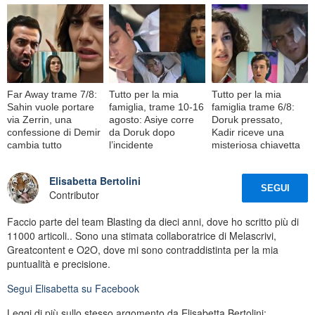
Far Away trame 7/8:
Tutto per la mia
Tutto per la mia
Sahin vuole portare
famiglia, trame 10-16
famiglia trame 6/8:
via Zerrin, una
agosto: Asiye corre
Doruk pressato,
confessione di Demir
da Doruk dopo
Kadir riceve una
cambia tutto
l’incidente
misteriosa chiavetta
Elisabetta Bertolini
SEGUI
Contributor
Faccio parte del team Blasting da dieci anni, dove ho scritto più di
11000 articoli.. Sono una stimata collaboratrice di Melascrivi,
Greatcontent e O2O, dove mi sono contraddistinta per la mia
puntualità e precisione.
Segui
Elisabetta
su Facebook
Leggi di più sullo stesso argomento da Elisabetta Bertolini: