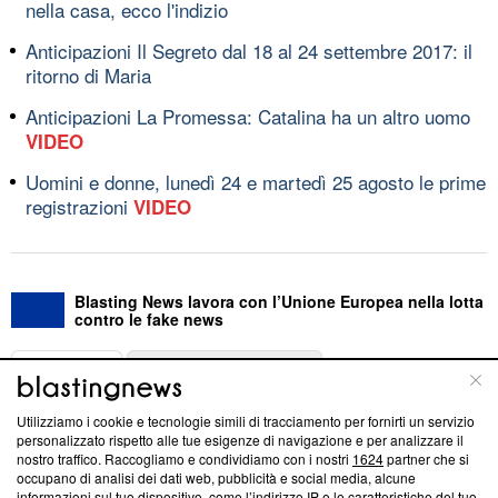
nella casa, ecco l'indizio
Anticipazioni Il Segreto dal 18 al 24 settembre 2017: il
ritorno di Maria
Anticipazioni La Promessa: Catalina ha un altro uomo
VIDEO
Uomini e donne, lunedì 24 e martedì 25 agosto le prime
registrazioni
VIDEO
Blasting News lavora con l’Unione Europea nella lotta
contro le fake news
ABOUT
LINEA EDITORIALE
Utilizziamo i cookie e tecnologie simili di tracciamento per fornirti un servizio
Questa sezione offre informazioni trasparenti su Blasting
personalizzato rispetto alle tue esigenze di navigazione e per analizzare il
nostro traffico. Raccogliamo e condividiamo con i nostri
1624
partner che si
News, sui nostri processi editoriali e su come ci impegniamo a
occupano di analisi dei dati web, pubblicità e social media, alcune
creare news di qualità. Inoltre, afferma la nostra aderenza a
informazioni sul tuo dispositivo, come l’indirizzo IP e le caratteristiche del tuo