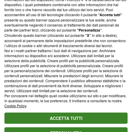
‘Trust Project - News with Integrity’
Blasting News non è
dispositivo, i quali potrebbero combinarle con altre informazioni che hai
ancora membro del programma, ma ha richiesto di farne
fornito loro o che hanno raccolto dal tuo utilizzo dei loro servizi. Puoi
parte; Trust Project non ha ancora effettuato una verifica di
acconsentire all’uso di tali tecnologie cliccando il pulsante
“Accetta tutti”
conformità agli standard.
presente su questo banner oppure personalizzare le tue scelte, anche
eventualmente negando il consenso al trattamento dei dati personali da
parte dei partner terzi, cliccando sul pulsante
“Personalizza”
.
Su di noi
Chiudendo questo banner (cliccando sul pulsante
“X”
in alto a destra),
acconsenti al permanere delle impostazioni predefinite che non consentono
Team editoriale
l’utilizzo di cookie o altri strumenti di tracciamento diversi dai tecnici.
Noi e i nostri partner trattiamo i tuoi dati di navigazione per: Archiviare
Corporate
informazioni su dispositivo e/o accedervi. Utilizzare dati limitati per la
selezione della pubblicità. Creare profili per la pubblicità personalizzata.
Redazione
Utilizzare profili per la selezione di pubblicità personalizzata. Creare profili
per la personalizzazione dei contenuti. Utilizzare profili per la selezione di
Informativa Privacy
contenuti personalizzati. Misurare le prestazioni degli annunci. Misurare le
prestazioni dei contenuti. Comprendere il pubblico attraverso statistiche o la
Cookie Policy
combinazione di dati provenienti da fonti diverse. Sviluppare e migliorare i
servizi. Utilizzare dati limitati per la selezione dei contenuti.
Blasting SA, IDI CHE-247.845.224, Via Carlo Frasca, 3 - 6900
Per conoscere nel dettaglio quali cookie utilizziamo sul sito e per modificare,
Lugano (Svizzera) Tel:
+39 0690258937
in qualsiasi momento, le tue preferenze, ti invitiamo a consultare la nostra
Cookie Policy
.
© 2026 Blasting News
ACCETTA TUTTI