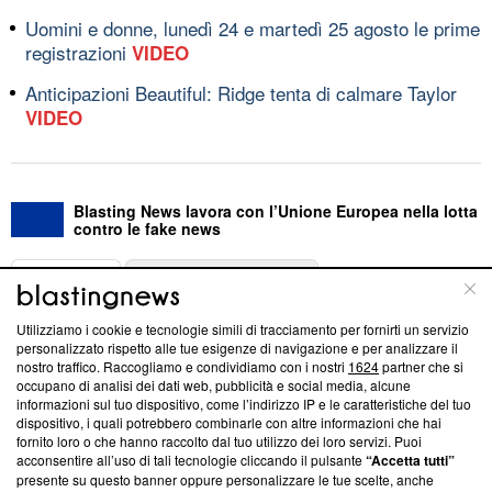
Uomini e donne, lunedì 24 e martedì 25 agosto le prime
registrazioni
VIDEO
Anticipazioni Beautiful: Ridge tenta di calmare Taylor
VIDEO
Blasting News lavora con l’Unione Europea nella lotta
contro le fake news
ABOUT
LINEA EDITORIALE
Utilizziamo i cookie e tecnologie simili di tracciamento per fornirti un servizio
Questa sezione offre informazioni trasparenti su Blasting
personalizzato rispetto alle tue esigenze di navigazione e per analizzare il
nostro traffico. Raccogliamo e condividiamo con i nostri
1624
partner che si
News, sui nostri processi editoriali e su come ci impegniamo a
occupano di analisi dei dati web, pubblicità e social media, alcune
creare news di qualità. Inoltre, afferma la nostra aderenza a
informazioni sul tuo dispositivo, come l’indirizzo IP e le caratteristiche del tuo
‘Trust Project - News with Integrity’
Blasting News non è
dispositivo, i quali potrebbero combinarle con altre informazioni che hai
ancora membro del programma, ma ha richiesto di farne
fornito loro o che hanno raccolto dal tuo utilizzo dei loro servizi. Puoi
parte; Trust Project non ha ancora effettuato una verifica di
acconsentire all’uso di tali tecnologie cliccando il pulsante
“Accetta tutti”
conformità agli standard.
presente su questo banner oppure personalizzare le tue scelte, anche