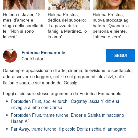
Helena e Javier, 18
Helena Prestes,
Helena Prestes,
mesi d'amore e
dedica del suocero:
nuova stoccata agli
sfogo della sorella di
'La pazza della
haters: 'Quando la
lei: 'Non si sono
famiglia Martinez, io
persona è niente,
lasciati'
la amo'
l'offesa è zero'
Federica Emmanuele
SEGUI
Contributor
Da sempre appassionata di arte, cinema, televisione, e spettacolo,
adora scrivere e leggere, notizie sui programmi televisivi, sulle
fiction e soap, e sul mondo del Gossip.
Leggi di più sullo stesso argomento da Federica Emmanuele:
Forbidden Fruit, spoiler turchi: Cagatay lascia Yildiz e si
risveglia a letto con Cansu
Forbidden Fruit, trame turche: Ender e Sahika minacciano
Hasan Alì
Far Away, trame turche: il piccolo Deniz rischia di annegare