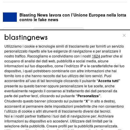
Blasting News lavora con l’Unione Europea nella lotta
contro le fake news
ABOUT
LINEA EDITORIALE
Utilizziamo i cookie e tecnologie simili di tracciamento per fornirti un servizio
Questa sezione offre informazioni trasparenti su Blasting
personalizzato rispetto alle tue esigenze di navigazione e per analizzare il
nostro traffico. Raccogliamo e condividiamo con i nostri
1624
partner che si
News, sui nostri processi editoriali e su come ci impegniamo a
occupano di analisi dei dati web, pubblicità e social media, alcune
creare news di qualità. Inoltre, afferma la nostra aderenza a
informazioni sul tuo dispositivo, come l’indirizzo IP e le caratteristiche del tuo
‘Trust Project - News with Integrity’
Blasting News non è
dispositivo, i quali potrebbero combinarle con altre informazioni che hai
ancora membro del programma, ma ha richiesto di farne
fornito loro o che hanno raccolto dal tuo utilizzo dei loro servizi. Puoi
parte; Trust Project non ha ancora effettuato una verifica di
acconsentire all’uso di tali tecnologie cliccando il pulsante
“Accetta tutti”
conformità agli standard.
presente su questo banner oppure personalizzare le tue scelte, anche
eventualmente negando il consenso al trattamento dei dati personali da
parte dei partner terzi, cliccando sul pulsante
“Personalizza”
.
Su di noi
Chiudendo questo banner (cliccando sul pulsante
“X”
in alto a destra),
acconsenti al permanere delle impostazioni predefinite che non consentono
Team editoriale
l’utilizzo di cookie o altri strumenti di tracciamento diversi dai tecnici.
Noi e i nostri partner trattiamo i tuoi dati di navigazione per: Archiviare
Corporate
informazioni su dispositivo e/o accedervi. Utilizzare dati limitati per la
selezione della pubblicità. Creare profili per la pubblicità personalizzata.
Redazione