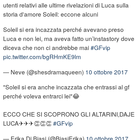
utenti relativi alle ultime rivelazioni di Luca sulla
storia d'amore Soleil: eccone alcuni
Soleil si era incazzata perché avevano preso
Luca e non lei, ma aveva fatto un’instastory dove
diceva che non ci andrebbe mai
#GFvip
pic.twitter.com/bgRHmKE9lm
— Neve (@shesdramaqueen)
10 ottobre 2017
"Soleil si era anche incazzata che entrassi al gf
perché voleva entrarci lei"😂
ECCO CHE SI SCOPRONO GLI ALTARINI,DAJE
LUCA✈✈✈👏👏👏
#GFvip
— Erika Di Biasi (@BiasiErika)
10 ottobre 2017