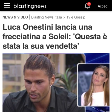
2
Accedi
NEWS & VIDEO
Blasting News Italia
>
Tv e Gossip
Luca Onestini lancia una
frecciatina a Soleil: 'Questa è
stata la sua vendetta'