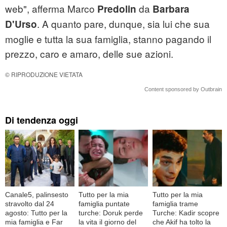
web", afferma Marco
da
Predolin
Barbara
. A quanto pare, dunque, sia lui che sua
D'Urso
moglie e tutta la sua famiglia, stanno pagando il
prezzo, caro e amaro, delle sue azioni.
© RIPRODUZIONE VIETATA
Content sponsored by Outbrain
Di tendenza oggi
Canale5, palinsesto
Tutto per la mia
Tutto per la mia
stravolto dal 24
famiglia puntate
famiglia trame
agosto: Tutto per la
turche: Doruk perde
Turche: Kadir scopre
mia famiglia e Far
la vita il giorno del
che Akif ha tolto la