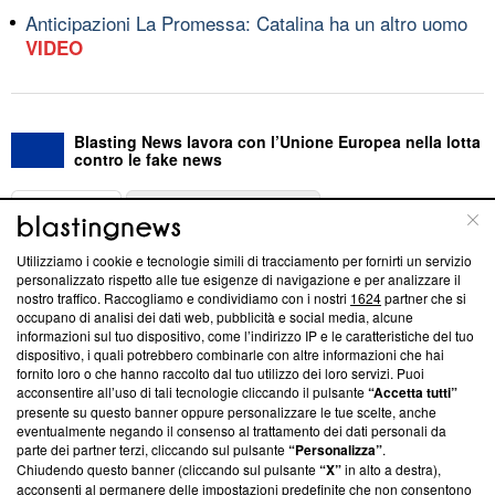
Anticipazioni La Promessa: Catalina ha un altro uomo
VIDEO
Blasting News lavora con l’Unione Europea nella lotta
contro le fake news
ABOUT
LINEA EDITORIALE
Utilizziamo i cookie e tecnologie simili di tracciamento per fornirti un servizio
Questa sezione offre informazioni trasparenti su Blasting
personalizzato rispetto alle tue esigenze di navigazione e per analizzare il
nostro traffico. Raccogliamo e condividiamo con i nostri
1624
partner che si
News, sui nostri processi editoriali e su come ci impegniamo a
occupano di analisi dei dati web, pubblicità e social media, alcune
creare news di qualità. Inoltre, afferma la nostra aderenza a
informazioni sul tuo dispositivo, come l’indirizzo IP e le caratteristiche del tuo
‘Trust Project - News with Integrity’
Blasting News non è
dispositivo, i quali potrebbero combinarle con altre informazioni che hai
ancora membro del programma, ma ha richiesto di farne
fornito loro o che hanno raccolto dal tuo utilizzo dei loro servizi. Puoi
parte; Trust Project non ha ancora effettuato una verifica di
acconsentire all’uso di tali tecnologie cliccando il pulsante
“Accetta tutti”
conformità agli standard.
presente su questo banner oppure personalizzare le tue scelte, anche
eventualmente negando il consenso al trattamento dei dati personali da
parte dei partner terzi, cliccando sul pulsante
“Personalizza”
.
Su di noi
Chiudendo questo banner (cliccando sul pulsante
“X”
in alto a destra),
acconsenti al permanere delle impostazioni predefinite che non consentono
Team editoriale