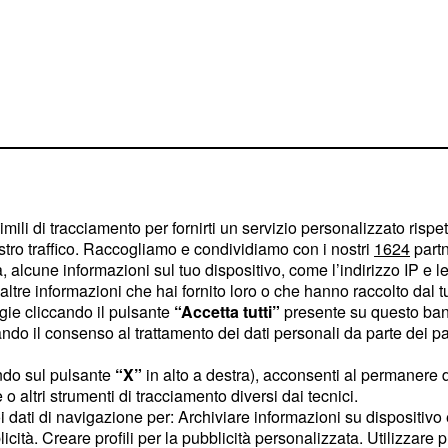
imili di tracciamento per fornirti un servizio personalizzato rispe
stro traffico. Raccogliamo e condividiamo con i nostri
1624
partn
 alcune informazioni sul tuo dispositivo, come l’indirizzo IP e le 
ltre informazioni che hai fornito loro o che hanno raccolto dal tuo
ogie cliccando il pulsante
“Accetta tutti”
presente su questo ban
le pagine del settimanale
o il consenso al trattamento dei dati personali da parte dei par
dì 24 gennaio, è stato
ndo sul pulsante
“X”
in alto a destra), acconsenti al permanere 
cheranno due nuovi
o altri strumenti di tracciamento diversi dai tecnici.
puntata in onda su
uoi dati di navigazione per: Archiviare informazioni su dispositivo 
atta di un'ex concorrente
licità. Creare profili per la pubblicità personalizzata. Utilizzare p