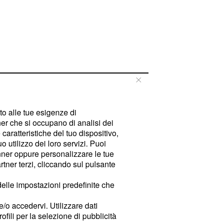
tto alle tue esigenze di
er che si occupano di analisi dei
caratteristiche del tuo dispositivo,
 utilizzo dei loro servizi. Puoi
ner oppure personalizzare le tue
tner terzi, cliccando sul pulsante
delle impostazioni predefinite che
e/o accedervi. Utilizzare dati
rofili per la selezione di pubblicità