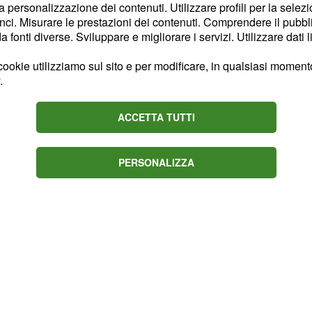
la personalizzazione dei contenuti. Utilizzare profili per la selez
ione”, Elena Morali.
ci. Misurare le prestazioni dei contenuti. Comprendere il pubblic
i gli effetti, ma
fonti diverse. Sviluppare e migliorare i servizi. Utilizzare dati l
fantasma”, perchè dovrà
ookie utilizziamo sul sito e per modificare, in qualsiasi momento,
tri concorrenti, senza
.
te, invece, dovrebbe
nto non è stata svelata
ACCETTA TUTTI
PERSONALIZZA