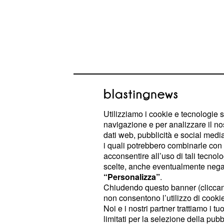
Utilizziamo i cookie e tecnologie s
navigazione e per analizzare il no
dati web, pubblicità e social media,
i quali potrebbero combinarle con a
acconsentire all’uso di tali tecnol
A tal proposito vi riveliamo che, sul
scelte, anche eventualmente negand
“Chi” nel numero in edicola mercole
“Personalizza”
.
comunicato che
Chiudendo questo banner (clicca
in Honduras sbar
non consentono l’utilizzo di cookie 
nel corso della seconda 
naufraghi
Noi e i nostri partner trattiamo i t
Canale 5
, si tr
il 29 gennaio 2018
limitati per la selezione della pubb