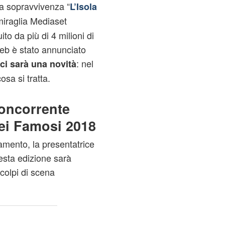
a sopravvivenza “
L’Isola
miraglia Mediaset
to da più di 4 milioni di
 web è stato annunciato
: nel
ci sarà una novità
sa si tratta.
concorrente
dei Famosi 2018
mento, la presentatrice
esta edizione sarà
 colpi di scena