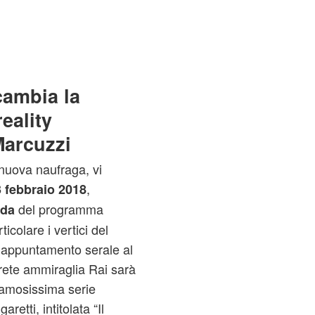
cambia la
eality
Marcuzzi
 nuova naufraga, vi
,
3 febbraio 2018
del programma
nda
icolare i vertici del
l’appuntamento serale al
 rete ammiraglia Rai sarà
famosissima serie
retti, intitolata “Il