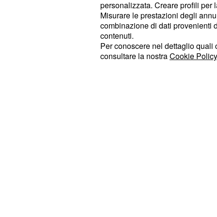
personalizzata. Creare profili per 
del
Reality
show “La Pupa e Il Secch
Misurare le prestazioni degli annun
Quest’ultima sarà una naufraga a tutt
combinazione di dati provenienti da 
inizialmente vestirà i panni di un “
contenuti.
Per conoscere nel dettaglio quali c
vivere rubando cibo e oggetti agli al
consultare la nostra
Cookie Policy
farsi scoprire; il secondo concorren
essere un noto comico, ma al mome
ancora la sua identità.