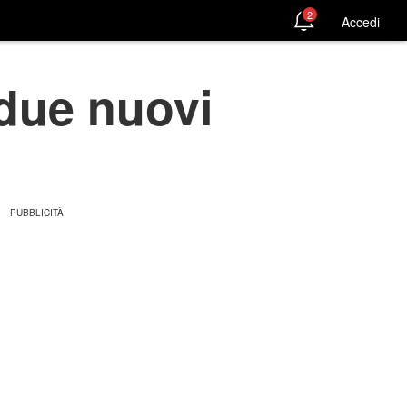
2
Accedi
 due nuovi