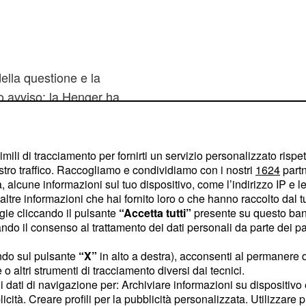
lla questione e la
o avviso: la Henger ha
in cui
oprio di Nadia
gi che
avrebbe utilizzato
. A quel
rnare utili
imili di tracciamento per fornirti un servizio personalizzato rispe
stro traffico. Raccogliamo e condividiamo con i nostri
1624
partn
e ha sbottato: "io ne ho le
 alcune informazioni sul tuo dispositivo, come l’indirizzo IP e le 
ente". L'attrice ha
ltre informazioni che hai fornito loro o che hanno raccolto dal tuo
pita sul personale da
ogie cliccando il pulsante
“Accetta tutti”
presente su questo ban
o il consenso al trattamento dei dati personali da parte dei par
to burrascoso con la
tto che dopo venti anni
ndo sul pulsante
“X”
in alto a destra), acconsenti al permanere 
roprio per questo motivo
o altri strumenti di tracciamento diversi dai tecnici.
uoi dati di navigazione per: Archiviare informazioni su dispositivo 
a continuato perciò a
licità. Creare profili per la pubblicità personalizzata. Utilizzare p