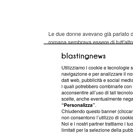
Le due donne avevano già parlato de
romana sembrava essere di tutt'altr
affermato di
avere dei messaggi pr
discutevano sull'accaduto, messag
nel caso in cui sarebbero potuti to
Utilizziamo i cookie e tecnologie s
navigazione e per analizzare il no
punto la Rinaldi non si è trattenuta 
dati web, pubblicità e social media,
pa**e piene, non ne voglio sapere ni
i quali potrebbero combinarle con a
confessato di essere stata molto col
acconsentire all’uso di tali tecnol
scelte, anche eventualmente negand
questa storia per via del suo passa
“Personalizza”
.
giustizia nell'ambito della droga, fa
Chiudendo questo banner (clicca
ancora le pesa come un macigno. P
non consentono l’utilizzo di cookie 
Noi e i nostri partner trattiamo i t
non vuole essere tirata in mezzo. H
limitati per la selezione della pubb