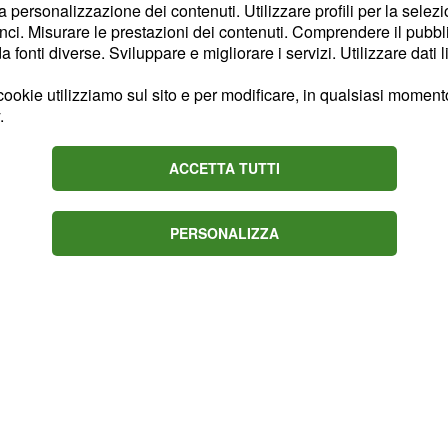
ncesco Monte fumare
la personalizzazione dei contenuti. Utilizzare profili per la selez
e certa al 100% di averlo
ci. Misurare le prestazioni dei contenuti. Comprendere il pubblic
fonti diverse. Sviluppare e migliorare i servizi. Utilizzare dati l
.
ookie utilizziamo sul sito e per modificare, in qualsiasi momento,
.
ACCETTA TUTTI
PERSONALIZZA