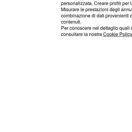
sostenere che lei non ha visto Fra
personalizzata. Creare profili per 
marijuana sull'isola ma che è invec
Misurare le prestazioni degli annun
combinazione di dati provenienti da 
visto consumare solamente tabacco
contenuti.
Per conoscere nel dettaglio quali c
consultare la nostra
Cookie Policy