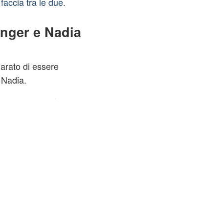
 faccia tra le due
.
enger e Nadia
iarato di essere
 Nadia.