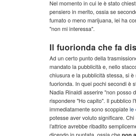
Nel momento in cui le è stato chiest
pensiero in merito, ossia se second
fumato o meno marijuana, lei ha co
"non mi interessa".
Il fuorionda che fa di
Ad un certo punto della trasmission
mandato la pubblicità e, nello stacco 
chiusura e la pubblicità stessa, si è
fuorionda
. In quei pochi secondi è 
Nadia Rinaldi asserire "non posso d
rispondere "Ho capito". Il pubblico l
immediatamente sono scoppiate
le
potesse aver voluto significare. Chi
l'attrice avrebbe ribadito semplicem
dicendo in puntata, ossia che
non a