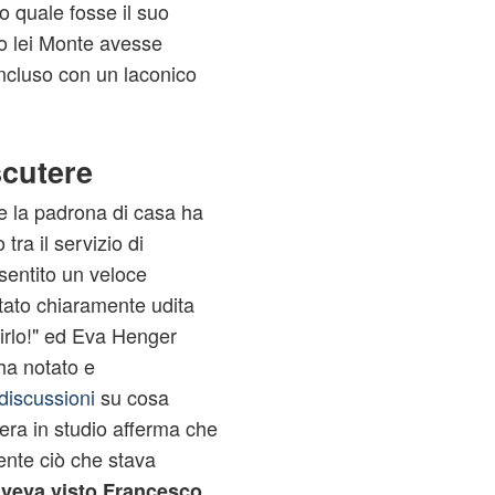
o quale fosse il suo
o lei Monte avesse
ncluso con un laconico
scutere
e la padrona di casa ha
tra il servizio di
 sentito un veloce
stato chiaramente udita
irlo!" ed Eva Henger
'ha notato e
 discussioni
su cosa
 era in studio afferma che
ente ciò che stava
veva visto Francesco