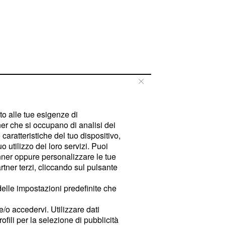
tto alle tue esigenze di
er che si occupano di analisi dei
caratteristiche del tuo dispositivo,
 utilizzo dei loro servizi. Puoi
ner oppure personalizzare le tue
tner terzi, cliccando sul pulsante
delle impostazioni predefinite che
e/o accedervi. Utilizzare dati
rofili per la selezione di pubblicità