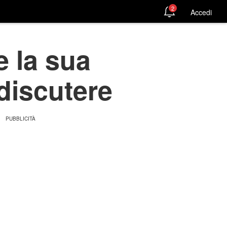
2
Accedi
e la sua
 discutere