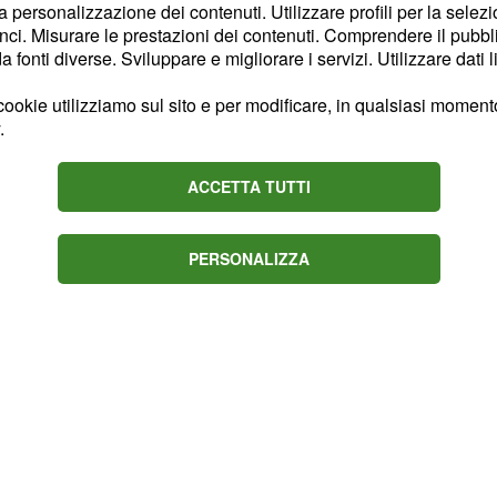
he la fashion blogger più
la personalizzazione dei contenuti. Utilizzare profili per la selez
mondo il suo 'baby
ci. Misurare le prestazioni dei contenuti. Comprendere il pubblic
fonti diverse. Sviluppare e migliorare i servizi. Utilizzare dati l
ane in anticipo rispetto
 serie di intervoiste
ookie utilizziamo sul sito e per modificare, in qualsiasi momento,
e fosse in programma per
.
uanto pare il bambino
mondo e quindi è nato
ACCETTA TUTTI
PERSONALIZZA