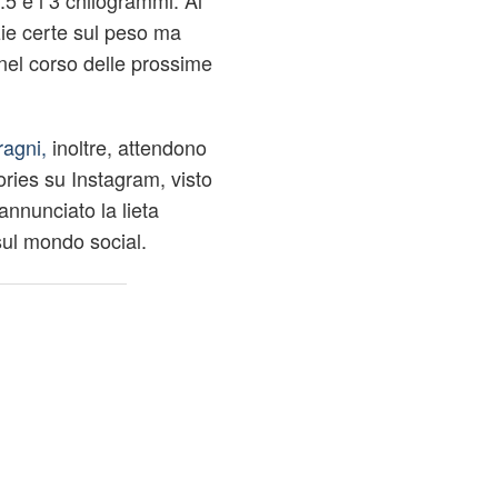
.5 e i 3 chilogrammi. Al
ie certe sul peso ma
 nel corso delle prossime
agni,
inoltre, attendono
ories su Instagram, visto
nunciato la lieta
 sul mondo social.