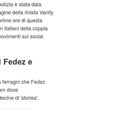
otizia è stata data
gine della rivista Vanity
 prime ore di questa
 italiani della coppia
ovimenti sui social
di Fedez e
 ferragni
che
Fedez
ram dove
cine di 'stories'.