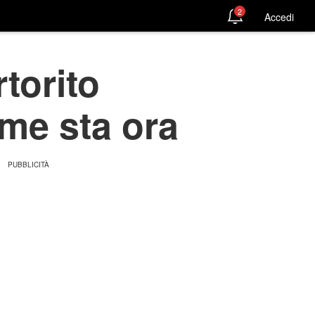
2
Accedi
torito
me sta ora