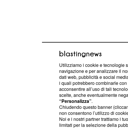
Utilizziamo i cookie e tecnologie s
navigazione e per analizzare il no
dati web, pubblicità e social media,
Ebbene tra ieri e oggi la coppia più 
i quali potrebbero combinarle con a
acconsentire all’uso di tali tecnol
praticamente interrotto la pubblicaz
scelte, anche eventualmente negand
social e questa cosa ovviamente no
“Personalizza”
.
al punto che in molti hanno ipotizz
Chiudendo questo banner (clicca
non consentono l’utilizzo di cookie 
avessero di meglio da fare.
Noi e i nostri partner trattiamo i t
limitati per la selezione della pubb