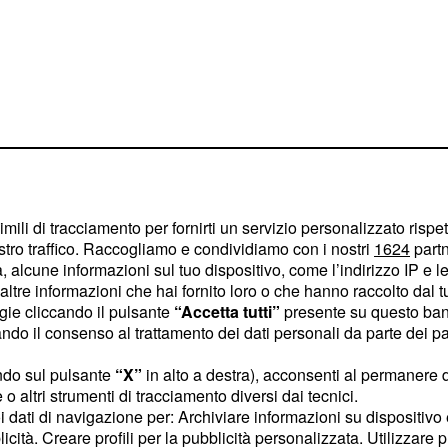
imili di tracciamento per fornirti un servizio personalizzato rispe
stro traffico. Raccogliamo e condividiamo con i nostri
1624
partn
 alcune informazioni sul tuo dispositivo, come l’indirizzo IP e le 
seguita sui social ha
ltre informazioni che hai fornito loro o che hanno raccolto dal tuo
ogie cliccando il pulsante
“Accetta tutti”
presente su questo ban
ione delle immagini sui
o il consenso al trattamento dei dati personali da parte dei par
n è passata inosservata
ato che Fedez e Chiara
ndo sul pulsante
“X”
in alto a destra), acconsenti al permanere 
o altri strumenti di tracciamento diversi dai tecnici.
uoi dati di navigazione per: Archiviare informazioni su dispositivo 
licità. Creare profili per la pubblicità personalizzata. Utilizzare p