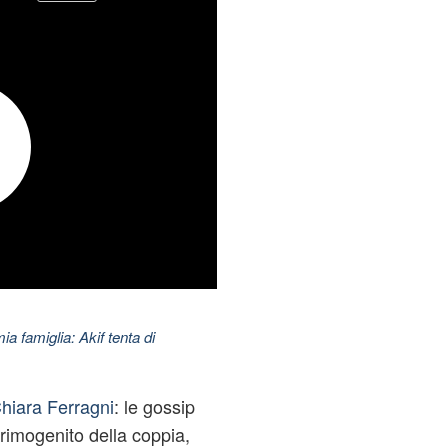
ia famiglia: Akif tenta di
hiara Ferragni
: le gossip
primogenito della coppia,