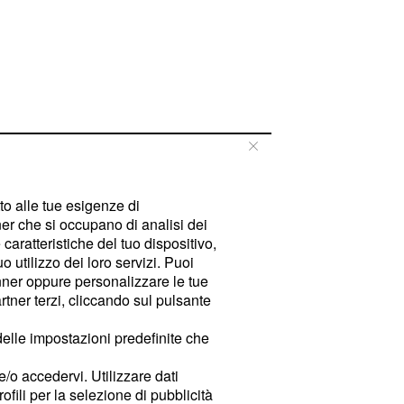
tto alle tue esigenze di
er che si occupano di analisi dei
caratteristiche del tuo dispositivo,
 utilizzo dei loro servizi. Puoi
ner oppure personalizzare le tue
tner terzi, cliccando sul pulsante
delle impostazioni predefinite che
e/o accedervi. Utilizzare dati
rofili per la selezione di pubblicità