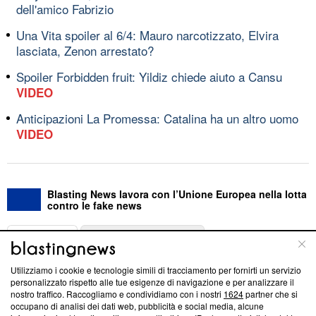
dell'amico Fabrizio
Una Vita spoiler al 6/4: Mauro narcotizzato, Elvira
lasciata, Zenon arrestato?
Spoiler Forbidden fruit: Yildiz chiede aiuto a Cansu
VIDEO
Anticipazioni La Promessa: Catalina ha un altro uomo
VIDEO
Blasting News lavora con l’Unione Europea nella lotta
contro le fake news
ABOUT
LINEA EDITORIALE
Utilizziamo i cookie e tecnologie simili di tracciamento per fornirti un servizio
Questa sezione offre informazioni trasparenti su Blasting
personalizzato rispetto alle tue esigenze di navigazione e per analizzare il
nostro traffico. Raccogliamo e condividiamo con i nostri
1624
partner che si
News, sui nostri processi editoriali e su come ci impegniamo a
occupano di analisi dei dati web, pubblicità e social media, alcune
creare news di qualità. Inoltre, afferma la nostra aderenza a