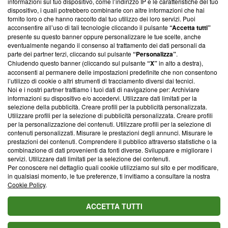
informazioni sul tuo dispositivo, come l’indirizzo IP e le caratteristiche del tuo
‘Trust Project - News with Integrity’
Blasting News non è
dispositivo, i quali potrebbero combinarle con altre informazioni che hai
ancora membro del programma, ma ha richiesto di farne
fornito loro o che hanno raccolto dal tuo utilizzo dei loro servizi. Puoi
parte; Trust Project non ha ancora effettuato una verifica di
acconsentire all’uso di tali tecnologie cliccando il pulsante
“Accetta tutti”
conformità agli standard.
presente su questo banner oppure personalizzare le tue scelte, anche
eventualmente negando il consenso al trattamento dei dati personali da
parte dei partner terzi, cliccando sul pulsante
“Personalizza”
.
Su di noi
Chiudendo questo banner (cliccando sul pulsante
“X”
in alto a destra),
acconsenti al permanere delle impostazioni predefinite che non consentono
Team editoriale
l’utilizzo di cookie o altri strumenti di tracciamento diversi dai tecnici.
Noi e i nostri partner trattiamo i tuoi dati di navigazione per: Archiviare
Corporate
informazioni su dispositivo e/o accedervi. Utilizzare dati limitati per la
selezione della pubblicità. Creare profili per la pubblicità personalizzata.
Redazione
Utilizzare profili per la selezione di pubblicità personalizzata. Creare profili
per la personalizzazione dei contenuti. Utilizzare profili per la selezione di
Informativa Privacy
contenuti personalizzati. Misurare le prestazioni degli annunci. Misurare le
prestazioni dei contenuti. Comprendere il pubblico attraverso statistiche o la
Cookie Policy
combinazione di dati provenienti da fonti diverse. Sviluppare e migliorare i
servizi. Utilizzare dati limitati per la selezione dei contenuti.
Blasting SA, IDI CHE-247.845.224, Via Carlo Frasca, 3 - 6900
Per conoscere nel dettaglio quali cookie utilizziamo sul sito e per modificare,
Lugano (Svizzera) Tel:
+39 0690258937
in qualsiasi momento, le tue preferenze, ti invitiamo a consultare la nostra
Cookie Policy
.
© 2026 Blasting News
ACCETTA TUTTI