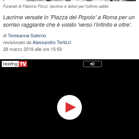
Funerali di Fabrizio Frizzi: lacrime e dolori per l'ultimo addio
Lacrime versate in 'Piazza del Popolo' a Roma per un
sorriso raggiante che è volato 'verso l’infinito e oltre'.
di
Teresanna Salerno
revisionato da
Alessandro Terlizzi
28 marzo 2018 alle ore 15:59