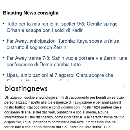
Blasting News consiglia
Tutto per la mia famiglia, spoiler 9/8: Cemile spinge
Orhan e scappa con i soldi di Kadir
Far Away, anticipazioni Turchia: Kaya sposa un'altra,
distrutto il sogno con Zerrin
Far Away trame 7/8: Sahin vuole portare via Zerrin, una
confessione di Demir cambia tutto
Upas, anticipazioni al 7 agosto: Clara scopre che
Eduardo l'ha tradita con Stella
Replica Serale Amici, oggi 7 aprile
Utilizziamo i cookie e tecnologie simili di tracciamento per fornirti un servizio
Il Segreto anticipazioni maggio: Beatriz in grave
personalizzato rispetto alle tue esigenze di navigazione e per analizzare il
nostro traffico. Raccogliamo e condividiamo con i nostri
1624
partner che si
pericolo, ecco cosa le accadrà
occupano di analisi dei dati web, pubblicità e social media, alcune
informazioni sul tuo dispositivo, come l’indirizzo IP e le caratteristiche del tuo
Uomini e donne, lunedì 24 e martedì 25 agosto le prime
dispositivo, i quali potrebbero combinarle con altre informazioni che hai
registrazioni
VIDEO
fornito loro o che hanno raccolto dal tuo utilizzo dei loro servizi. Puoi