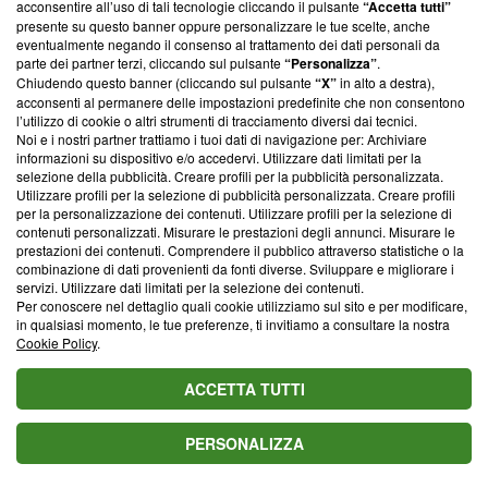
acconsentire all’uso di tali tecnologie cliccando il pulsante
“Accetta tutti”
Anticipazioni Beautiful: Ridge tenta di calmare Taylor
presente su questo banner oppure personalizzare le tue scelte, anche
eventualmente negando il consenso al trattamento dei dati personali da
VIDEO
parte dei partner terzi, cliccando sul pulsante
“Personalizza”
.
Chiudendo questo banner (cliccando sul pulsante
“X”
in alto a destra),
acconsenti al permanere delle impostazioni predefinite che non consentono
l’utilizzo di cookie o altri strumenti di tracciamento diversi dai tecnici.
Noi e i nostri partner trattiamo i tuoi dati di navigazione per: Archiviare
Blasting News lavora con l’Unione Europea nella lotta
informazioni su dispositivo e/o accedervi. Utilizzare dati limitati per la
contro le fake news
selezione della pubblicità. Creare profili per la pubblicità personalizzata.
Utilizzare profili per la selezione di pubblicità personalizzata. Creare profili
per la personalizzazione dei contenuti. Utilizzare profili per la selezione di
ABOUT
LINEA EDITORIALE
contenuti personalizzati. Misurare le prestazioni degli annunci. Misurare le
prestazioni dei contenuti. Comprendere il pubblico attraverso statistiche o la
combinazione di dati provenienti da fonti diverse. Sviluppare e migliorare i
Questa sezione offre informazioni trasparenti su Blasting
servizi. Utilizzare dati limitati per la selezione dei contenuti.
News, sui nostri processi editoriali e su come ci impegniamo a
Per conoscere nel dettaglio quali cookie utilizziamo sul sito e per modificare,
creare news di qualità. Inoltre, afferma la nostra aderenza a
in qualsiasi momento, le tue preferenze, ti invitiamo a consultare la nostra
‘Trust Project - News with Integrity’
Blasting News non è
Cookie Policy
.
ancora membro del programma, ma ha richiesto di farne
parte; Trust Project non ha ancora effettuato una verifica di
ACCETTA TUTTI
conformità agli standard.
PERSONALIZZA
Su di noi