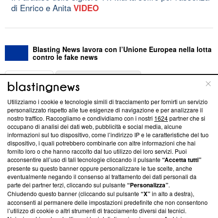
di Enrico e Anita
VIDEO
Blasting News lavora con l’Unione Europea nella lotta
contro le fake news
ABOUT
LINEA EDITORIALE
Utilizziamo i cookie e tecnologie simili di tracciamento per fornirti un servizio
Questa sezione offre informazioni trasparenti su Blasting
personalizzato rispetto alle tue esigenze di navigazione e per analizzare il
nostro traffico. Raccogliamo e condividiamo con i nostri
1624
partner che si
News, sui nostri processi editoriali e su come ci impegniamo a
occupano di analisi dei dati web, pubblicità e social media, alcune
creare news di qualità. Inoltre, afferma la nostra aderenza a
informazioni sul tuo dispositivo, come l’indirizzo IP e le caratteristiche del tuo
‘Trust Project - News with Integrity’
Blasting News non è
dispositivo, i quali potrebbero combinarle con altre informazioni che hai
ancora membro del programma, ma ha richiesto di farne
fornito loro o che hanno raccolto dal tuo utilizzo dei loro servizi. Puoi
parte; Trust Project non ha ancora effettuato una verifica di
acconsentire all’uso di tali tecnologie cliccando il pulsante
“Accetta tutti”
conformità agli standard.
presente su questo banner oppure personalizzare le tue scelte, anche
eventualmente negando il consenso al trattamento dei dati personali da
parte dei partner terzi, cliccando sul pulsante
“Personalizza”
.
Su di noi
Chiudendo questo banner (cliccando sul pulsante
“X”
in alto a destra),
acconsenti al permanere delle impostazioni predefinite che non consentono
Team editoriale
l’utilizzo di cookie o altri strumenti di tracciamento diversi dai tecnici.