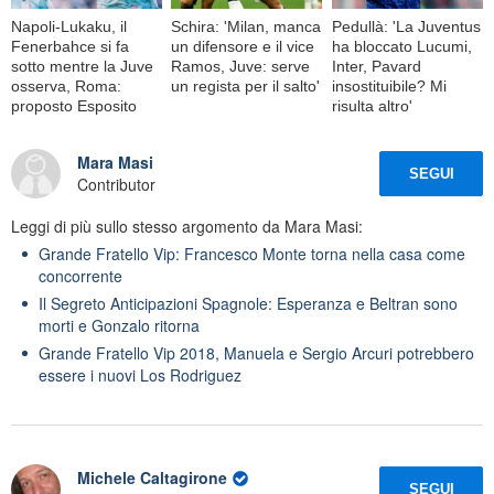
Napoli-Lukaku, il
Schira: 'Milan, manca
Pedullà: 'La Juventus
Fenerbahce si fa
un difensore e il vice
ha bloccato Lucumi,
sotto mentre la Juve
Ramos, Juve: serve
Inter, Pavard
osserva, Roma:
un regista per il salto'
insostituibile? Mi
proposto Esposito
risulta altro'
Mara Masi
SEGUI
Contributor
Leggi di più sullo stesso argomento da Mara Masi:
Grande Fratello Vip: Francesco Monte torna nella casa come
concorrente
Il Segreto Anticipazioni Spagnole: Esperanza e Beltran sono
morti e Gonzalo ritorna
Grande Fratello Vip 2018, Manuela e Sergio Arcuri potrebbero
essere i nuovi Los Rodriguez
Michele Caltagirone
SEGUI