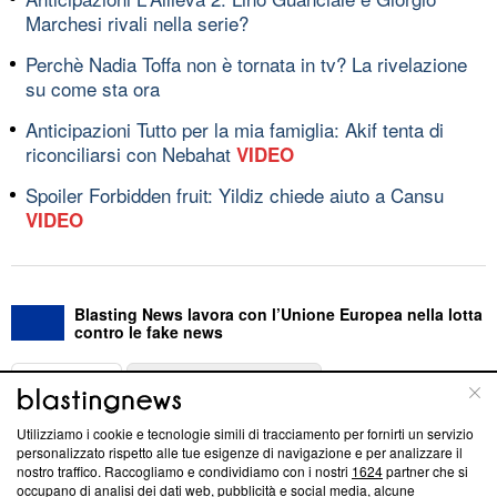
Marchesi rivali nella serie?
Perchè Nadia Toffa non è tornata in tv? La rivelazione
su come sta ora
Anticipazioni Tutto per la mia famiglia: Akif tenta di
riconciliarsi con Nebahat
VIDEO
Spoiler Forbidden fruit: Yildiz chiede aiuto a Cansu
VIDEO
Blasting News lavora con l’Unione Europea nella lotta
contro le fake news
ABOUT
LINEA EDITORIALE
Utilizziamo i cookie e tecnologie simili di tracciamento per fornirti un servizio
Questa sezione offre informazioni trasparenti su Blasting
personalizzato rispetto alle tue esigenze di navigazione e per analizzare il
nostro traffico. Raccogliamo e condividiamo con i nostri
1624
partner che si
News, sui nostri processi editoriali e su come ci impegniamo a
occupano di analisi dei dati web, pubblicità e social media, alcune
creare news di qualità. Inoltre, afferma la nostra aderenza a