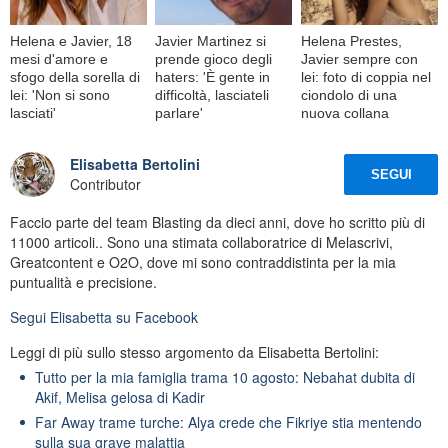
Helena e Javier, 18
Javier Martinez si
Helena Prestes,
mesi d'amore e
prende gioco degli
Javier sempre con
sfogo della sorella di
haters: 'È gente in
lei: foto di coppia nel
lei: 'Non si sono
difficoltà, lasciateli
ciondolo di una
lasciati'
parlare'
nuova collana
Elisabetta Bertolini
SEGUI
Contributor
Faccio parte del team Blasting da dieci anni, dove ho scritto più di
11000 articoli.. Sono una stimata collaboratrice di Melascrivi,
Greatcontent e O2O, dove mi sono contraddistinta per la mia
puntualità e precisione.
Segui
Elisabetta
su Facebook
Leggi di più sullo stesso argomento da Elisabetta Bertolini:
Tutto per la mia famiglia trama 10 agosto: Nebahat dubita di
Akif, Melisa gelosa di Kadir
Far Away trame turche: Alya crede che Fikriye stia mentendo
sulla sua grave malattia