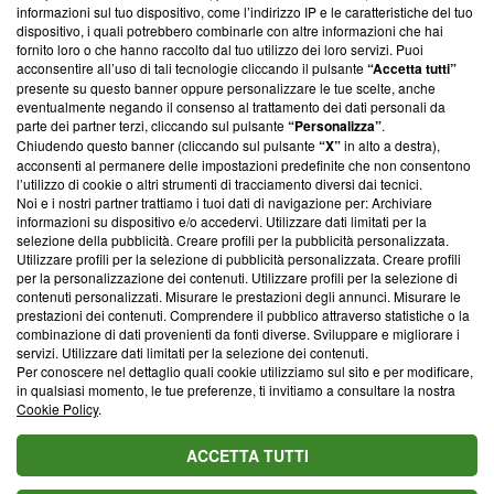
informazioni sul tuo dispositivo, come l’indirizzo IP e le caratteristiche del tuo
‘Trust Project - News with Integrity’
Blasting News non è
dispositivo, i quali potrebbero combinarle con altre informazioni che hai
ancora membro del programma, ma ha richiesto di farne
fornito loro o che hanno raccolto dal tuo utilizzo dei loro servizi. Puoi
parte; Trust Project non ha ancora effettuato una verifica di
acconsentire all’uso di tali tecnologie cliccando il pulsante
“Accetta tutti”
conformità agli standard.
presente su questo banner oppure personalizzare le tue scelte, anche
eventualmente negando il consenso al trattamento dei dati personali da
parte dei partner terzi, cliccando sul pulsante
“Personalizza”
.
Su di noi
Chiudendo questo banner (cliccando sul pulsante
“X”
in alto a destra),
acconsenti al permanere delle impostazioni predefinite che non consentono
Team editoriale
l’utilizzo di cookie o altri strumenti di tracciamento diversi dai tecnici.
Noi e i nostri partner trattiamo i tuoi dati di navigazione per: Archiviare
Corporate
informazioni su dispositivo e/o accedervi. Utilizzare dati limitati per la
selezione della pubblicità. Creare profili per la pubblicità personalizzata.
Redazione
Utilizzare profili per la selezione di pubblicità personalizzata. Creare profili
per la personalizzazione dei contenuti. Utilizzare profili per la selezione di
Informativa Privacy
contenuti personalizzati. Misurare le prestazioni degli annunci. Misurare le
prestazioni dei contenuti. Comprendere il pubblico attraverso statistiche o la
Cookie Policy
combinazione di dati provenienti da fonti diverse. Sviluppare e migliorare i
servizi. Utilizzare dati limitati per la selezione dei contenuti.
Blasting SA, IDI CHE-247.845.224, Via Carlo Frasca, 3 - 6900
Per conoscere nel dettaglio quali cookie utilizziamo sul sito e per modificare,
Lugano (Svizzera) Tel:
+39 0690258937
in qualsiasi momento, le tue preferenze, ti invitiamo a consultare la nostra
Cookie Policy
.
© 2026 Blasting News
ACCETTA TUTTI