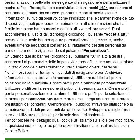
Questa sezione offre informazioni trasparenti su Blasting
personalizzato rispetto alle tue esigenze di navigazione e per analizzare il
nostro traffico. Raccogliamo e condividiamo con i nostri
1624
partner che si
News, sui nostri processi editoriali e su come ci impegniamo a
occupano di analisi dei dati web, pubblicità e social media, alcune
creare news di qualità. Inoltre, afferma la nostra aderenza a
informazioni sul tuo dispositivo, come l’indirizzo IP e le caratteristiche del tuo
‘Trust Project - News with Integrity’
Blasting News non è
dispositivo, i quali potrebbero combinarle con altre informazioni che hai
ancora membro del programma, ma ha richiesto di farne
fornito loro o che hanno raccolto dal tuo utilizzo dei loro servizi. Puoi
parte; Trust Project non ha ancora effettuato una verifica di
acconsentire all’uso di tali tecnologie cliccando il pulsante
“Accetta tutti”
conformità agli standard.
presente su questo banner oppure personalizzare le tue scelte, anche
eventualmente negando il consenso al trattamento dei dati personali da
parte dei partner terzi, cliccando sul pulsante
“Personalizza”
.
Su di noi
Chiudendo questo banner (cliccando sul pulsante
“X”
in alto a destra),
acconsenti al permanere delle impostazioni predefinite che non consentono
Team editoriale
l’utilizzo di cookie o altri strumenti di tracciamento diversi dai tecnici.
Noi e i nostri partner trattiamo i tuoi dati di navigazione per: Archiviare
Corporate
informazioni su dispositivo e/o accedervi. Utilizzare dati limitati per la
selezione della pubblicità. Creare profili per la pubblicità personalizzata.
Redazione
Utilizzare profili per la selezione di pubblicità personalizzata. Creare profili
per la personalizzazione dei contenuti. Utilizzare profili per la selezione di
Informativa Privacy
contenuti personalizzati. Misurare le prestazioni degli annunci. Misurare le
prestazioni dei contenuti. Comprendere il pubblico attraverso statistiche o la
Cookie Policy
combinazione di dati provenienti da fonti diverse. Sviluppare e migliorare i
servizi. Utilizzare dati limitati per la selezione dei contenuti.
Blasting SA, IDI CHE-247.845.224, Via Carlo Frasca, 3 - 6900
Per conoscere nel dettaglio quali cookie utilizziamo sul sito e per modificare,
Lugano (Svizzera) Tel:
+39 0690258937
in qualsiasi momento, le tue preferenze, ti invitiamo a consultare la nostra
Cookie Policy
.
© 2026 Blasting News