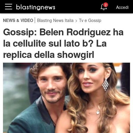
2
Accedi
NEWS & VIDEO
Blasting News Italia
>
Tv e Gossip
Gossip: Belen Rodriguez ha
la cellulite sul lato b? La
replica della showgirl