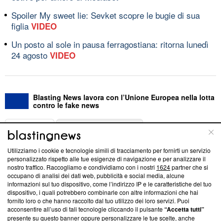
Spoiler My sweet lie: Sevket scopre le bugie di sua
figlia
VIDEO
Un posto al sole in pausa ferragostiana: ritorna lunedì
24 agosto
VIDEO
Blasting News lavora con l’Unione Europea nella lotta
contro le fake news
ABOUT
LINEA EDITORIALE
Utilizziamo i cookie e tecnologie simili di tracciamento per fornirti un servizio
Questa sezione offre informazioni trasparenti su Blasting
personalizzato rispetto alle tue esigenze di navigazione e per analizzare il
nostro traffico. Raccogliamo e condividiamo con i nostri
1624
partner che si
News, sui nostri processi editoriali e su come ci impegniamo a
occupano di analisi dei dati web, pubblicità e social media, alcune
creare news di qualità. Inoltre, afferma la nostra aderenza a
informazioni sul tuo dispositivo, come l’indirizzo IP e le caratteristiche del tuo
‘Trust Project - News with Integrity’
Blasting News non è
dispositivo, i quali potrebbero combinarle con altre informazioni che hai
ancora membro del programma, ma ha richiesto di farne
fornito loro o che hanno raccolto dal tuo utilizzo dei loro servizi. Puoi
parte; Trust Project non ha ancora effettuato una verifica di
acconsentire all’uso di tali tecnologie cliccando il pulsante
“Accetta tutti”
conformità agli standard.
presente su questo banner oppure personalizzare le tue scelte, anche