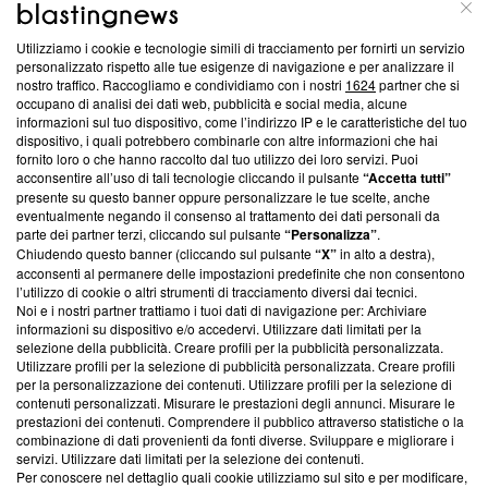
ABOUT
LINEA EDITORIALE
Utilizziamo i cookie e tecnologie simili di tracciamento per fornirti un servizio
Questa sezione offre informazioni trasparenti su Blasting
personalizzato rispetto alle tue esigenze di navigazione e per analizzare il
nostro traffico. Raccogliamo e condividiamo con i nostri
1624
partner che si
News, sui nostri processi editoriali e su come ci impegniamo a
occupano di analisi dei dati web, pubblicità e social media, alcune
creare news di qualità. Inoltre, afferma la nostra aderenza a
informazioni sul tuo dispositivo, come l’indirizzo IP e le caratteristiche del tuo
‘Trust Project - News with Integrity’
Blasting News non è
dispositivo, i quali potrebbero combinarle con altre informazioni che hai
ancora membro del programma, ma ha richiesto di farne
fornito loro o che hanno raccolto dal tuo utilizzo dei loro servizi. Puoi
parte; Trust Project non ha ancora effettuato una verifica di
acconsentire all’uso di tali tecnologie cliccando il pulsante
“Accetta tutti”
conformità agli standard.
presente su questo banner oppure personalizzare le tue scelte, anche
eventualmente negando il consenso al trattamento dei dati personali da
parte dei partner terzi, cliccando sul pulsante
“Personalizza”
.
Su di noi
Chiudendo questo banner (cliccando sul pulsante
“X”
in alto a destra),
acconsenti al permanere delle impostazioni predefinite che non consentono
Team editoriale
l’utilizzo di cookie o altri strumenti di tracciamento diversi dai tecnici.
Noi e i nostri partner trattiamo i tuoi dati di navigazione per: Archiviare
Corporate
informazioni su dispositivo e/o accedervi. Utilizzare dati limitati per la
selezione della pubblicità. Creare profili per la pubblicità personalizzata.
Redazione
Utilizzare profili per la selezione di pubblicità personalizzata. Creare profili
per la personalizzazione dei contenuti. Utilizzare profili per la selezione di
Informativa Privacy
contenuti personalizzati. Misurare le prestazioni degli annunci. Misurare le
prestazioni dei contenuti. Comprendere il pubblico attraverso statistiche o la
Cookie Policy
combinazione di dati provenienti da fonti diverse. Sviluppare e migliorare i
servizi. Utilizzare dati limitati per la selezione dei contenuti.
Blasting SA, IDI CHE-247.845.224, Via Carlo Frasca, 3 - 6900
Per conoscere nel dettaglio quali cookie utilizziamo sul sito e per modificare,