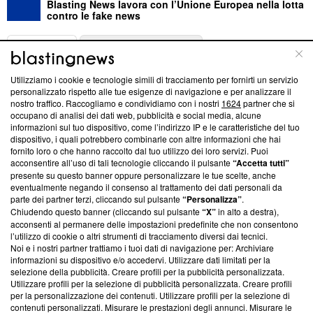
Blasting News lavora con l’Unione Europea nella lotta
contro le fake news
ABOUT
LINEA EDITORIALE
Utilizziamo i cookie e tecnologie simili di tracciamento per fornirti un servizio
Questa sezione offre informazioni trasparenti su Blasting
personalizzato rispetto alle tue esigenze di navigazione e per analizzare il
nostro traffico. Raccogliamo e condividiamo con i nostri
1624
partner che si
News, sui nostri processi editoriali e su come ci impegniamo a
occupano di analisi dei dati web, pubblicità e social media, alcune
creare news di qualità. Inoltre, afferma la nostra aderenza a
informazioni sul tuo dispositivo, come l’indirizzo IP e le caratteristiche del tuo
‘Trust Project - News with Integrity’
Blasting News non è
dispositivo, i quali potrebbero combinarle con altre informazioni che hai
ancora membro del programma, ma ha richiesto di farne
fornito loro o che hanno raccolto dal tuo utilizzo dei loro servizi. Puoi
parte; Trust Project non ha ancora effettuato una verifica di
acconsentire all’uso di tali tecnologie cliccando il pulsante
“Accetta tutti”
conformità agli standard.
presente su questo banner oppure personalizzare le tue scelte, anche
eventualmente negando il consenso al trattamento dei dati personali da
parte dei partner terzi, cliccando sul pulsante
“Personalizza”
.
Su di noi
Chiudendo questo banner (cliccando sul pulsante
“X”
in alto a destra),
acconsenti al permanere delle impostazioni predefinite che non consentono
Team editoriale
l’utilizzo di cookie o altri strumenti di tracciamento diversi dai tecnici.
Noi e i nostri partner trattiamo i tuoi dati di navigazione per: Archiviare
Corporate
informazioni su dispositivo e/o accedervi. Utilizzare dati limitati per la
selezione della pubblicità. Creare profili per la pubblicità personalizzata.
Redazione
Utilizzare profili per la selezione di pubblicità personalizzata. Creare profili
per la personalizzazione dei contenuti. Utilizzare profili per la selezione di
Informativa Privacy
contenuti personalizzati. Misurare le prestazioni degli annunci. Misurare le