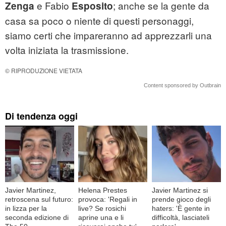
e Fabio
; anche se la gente da
Zenga
Esposito
casa sa poco o niente di questi personaggi,
siamo certi che impareranno ad apprezzarli una
volta iniziata la trasmissione.
© RIPRODUZIONE VIETATA
Content sponsored by Outbrain
Di tendenza oggi
Javier Martinez,
Helena Prestes
Javier Martinez si
retroscena sul futuro:
provoca: 'Regali in
prende gioco degli
in lizza per la
live? Se rosichi
haters: 'È gente in
seconda edizione di
aprine una e li
difficoltà, lasciateli