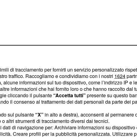
imili di tracciamento per fornirti un servizio personalizzato rispe
stro traffico. Raccogliamo e condividiamo con i nostri
1624
partn
 alcune informazioni sul tuo dispositivo, come l’indirizzo IP e le 
ltre informazioni che hai fornito loro o che hanno raccolto dal tuo
pianificherà una
ogie cliccando il pulsante
“Accetta tutti”
presente su questo ban
nfatti,
deciderà di
o il consenso al trattamento dei dati personali da parte dei par
ortunatamente
ndo sul pulsante
“X”
in alto a destra), acconsenti al permanere 
o il peggio.
o altri strumenti di tracciamento diversi dai tecnici.
uoi dati di navigazione per: Archiviare informazioni su dispositivo 
, affranto per la
o
licità. Creare profili per la pubblicità personalizzata. Utilizzare p