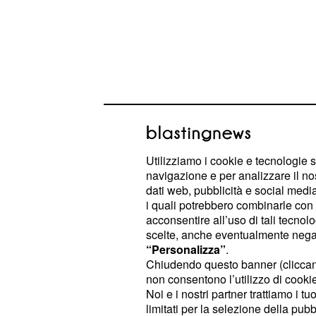
Utilizziamo i cookie e tecnologie s
navigazione e per analizzare il no
dati web, pubblicità e social media,
i quali potrebbero combinarle con a
Lontano da Puente Viejo,
Antolina
acconsentire all’uso di tali tecnol
vendetta contro Isaac. La ragazza, i
scelte, anche eventualmente negand
“Personalizza”
.
ingerendo del veleno. F
suicidarsi
Chiudendo questo banner (clicca
l'intervento di Elsa e Isaac eviterann
non consentono l’utilizzo di cookie 
Noi e i nostri partner trattiamo i t
All'emporio, Gracia aiuterà
Tiburci
limitati per la selezione della pubb