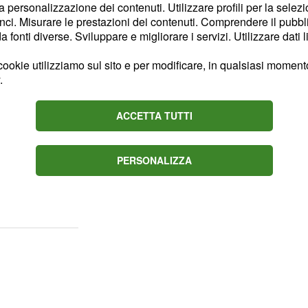
la personalizzazione dei contenuti. Utilizzare profili per la selez
frattempo, scoprirà che
ci. Misurare le prestazioni dei contenuti. Comprendere il pubblic
 scuola per sostituirla.
fonti diverse. Sviluppare e migliorare i servizi. Utilizzare dati l
cuserà uno svenimento,
ookie utilizziamo sul sito e per modificare, in qualsiasi momento,
ti.
.
cherà da Don Anselmo
ACCETTA TUTTI
 continua a farneticare.
to a chiedere aiuto per
isca.
intanto,
Mauricio,
PERSONALIZZA
mundo e Francisca con la