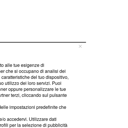
tto alle tue esigenze di
er che si occupano di analisi dei
caratteristiche del tuo dispositivo,
 utilizzo dei loro servizi. Puoi
ner oppure personalizzare le tue
tner terzi, cliccando sul pulsante
delle impostazioni predefinite che
e/o accedervi. Utilizzare dati
rofili per la selezione di pubblicità