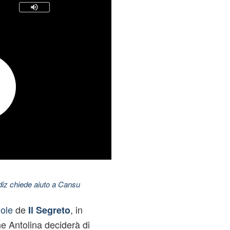
ldiz chiede aiuto a Cansu
nole
de
, in
Il Segreto
e Antolina deciderà di