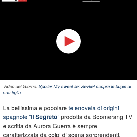
Video del Giorno:
Spoiler My sweet lie: Sevket scopre le bugie di
sua figlia
La bellissima e popolare
telenovela di origini
spagnole “
”
prodotta da Boomerang TV
Il Segreto
e scritta da Aurora Guerra è sempre
caratterizzata da colpi di scena sorprendenti.