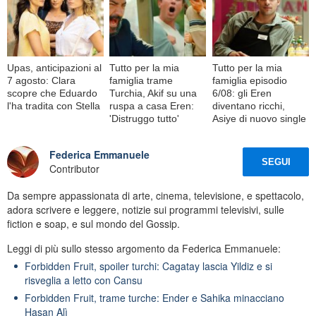
Upas, anticipazioni al
Tutto per la mia
Tutto per la mia
7 agosto: Clara
famiglia trame
famiglia episodio
scopre che Eduardo
Turchia, Akif su una
6/08: gli Eren
l'ha tradita con Stella
ruspa a casa Eren:
diventano ricchi,
'Distruggo tutto'
Asiye di nuovo single
Federica Emmanuele
SEGUI
Contributor
Da sempre appassionata di arte, cinema, televisione, e spettacolo,
adora scrivere e leggere, notizie sui programmi televisivi, sulle
fiction e soap, e sul mondo del Gossip.
Leggi di più sullo stesso argomento da Federica Emmanuele:
Forbidden Fruit, spoiler turchi: Cagatay lascia Yildiz e si
risveglia a letto con Cansu
Forbidden Fruit, trame turche: Ender e Sahika minacciano
Hasan Alì