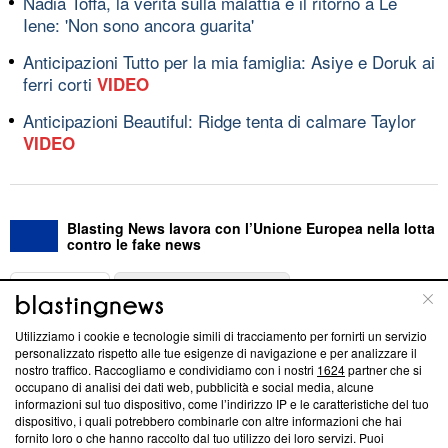
Nadia Toffa, la verità sulla malattia e il ritorno a Le
Iene: 'Non sono ancora guarita'
Anticipazioni Tutto per la mia famiglia: Asiye e Doruk ai
ferri corti
VIDEO
Anticipazioni Beautiful: Ridge tenta di calmare Taylor
VIDEO
Blasting News lavora con l’Unione Europea nella lotta
contro le fake news
ABOUT
LINEA EDITORIALE
Utilizziamo i cookie e tecnologie simili di tracciamento per fornirti un servizio
Questa sezione offre informazioni trasparenti su Blasting
personalizzato rispetto alle tue esigenze di navigazione e per analizzare il
nostro traffico. Raccogliamo e condividiamo con i nostri
1624
partner che si
News, sui nostri processi editoriali e su come ci impegniamo a
occupano di analisi dei dati web, pubblicità e social media, alcune
creare news di qualità. Inoltre, afferma la nostra aderenza a
informazioni sul tuo dispositivo, come l’indirizzo IP e le caratteristiche del tuo
‘Trust Project - News with Integrity’
Blasting News non è
dispositivo, i quali potrebbero combinarle con altre informazioni che hai
ancora membro del programma, ma ha richiesto di farne
fornito loro o che hanno raccolto dal tuo utilizzo dei loro servizi. Puoi