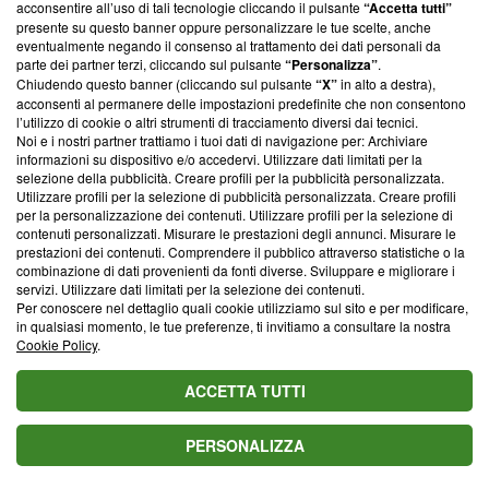
parte; Trust Project non ha ancora effettuato una verifica di
acconsentire all’uso di tali tecnologie cliccando il pulsante
“Accetta tutti”
conformità agli standard.
presente su questo banner oppure personalizzare le tue scelte, anche
eventualmente negando il consenso al trattamento dei dati personali da
parte dei partner terzi, cliccando sul pulsante
“Personalizza”
.
Su di noi
Chiudendo questo banner (cliccando sul pulsante
“X”
in alto a destra),
acconsenti al permanere delle impostazioni predefinite che non consentono
Team editoriale
l’utilizzo di cookie o altri strumenti di tracciamento diversi dai tecnici.
Noi e i nostri partner trattiamo i tuoi dati di navigazione per: Archiviare
Corporate
informazioni su dispositivo e/o accedervi. Utilizzare dati limitati per la
selezione della pubblicità. Creare profili per la pubblicità personalizzata.
Redazione
Utilizzare profili per la selezione di pubblicità personalizzata. Creare profili
per la personalizzazione dei contenuti. Utilizzare profili per la selezione di
Informativa Privacy
contenuti personalizzati. Misurare le prestazioni degli annunci. Misurare le
prestazioni dei contenuti. Comprendere il pubblico attraverso statistiche o la
Cookie Policy
combinazione di dati provenienti da fonti diverse. Sviluppare e migliorare i
servizi. Utilizzare dati limitati per la selezione dei contenuti.
Blasting SA, IDI CHE-247.845.224, Via Carlo Frasca, 3 - 6900
Per conoscere nel dettaglio quali cookie utilizziamo sul sito e per modificare,
Lugano (Svizzera) Tel:
+39 0690258937
in qualsiasi momento, le tue preferenze, ti invitiamo a consultare la nostra
Cookie Policy
.
© 2026 Blasting News
ACCETTA TUTTI
PERSONALIZZA