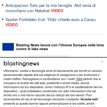
Anticipazioni Tutto per la mia famiglia: Akif tenta di
riconciliarsi con Nebahat
VIDEO
Spoiler Forbidden fruit: Yildiz chiede aiuto a Cansu
VIDEO
Blasting News lavora con l’Unione Europea nella lotta
contro le fake news
ABOUT
LINEA EDITORIALE
Utilizziamo i cookie e tecnologie simili di tracciamento per fornirti un servizio
Questa sezione offre informazioni trasparenti su Blasting
personalizzato rispetto alle tue esigenze di navigazione e per analizzare il
nostro traffico. Raccogliamo e condividiamo con i nostri
1624
partner che si
News, sui nostri processi editoriali e su come ci impegniamo a
occupano di analisi dei dati web, pubblicità e social media, alcune
creare news di qualità. Inoltre, afferma la nostra aderenza a
informazioni sul tuo dispositivo, come l’indirizzo IP e le caratteristiche del tuo
‘Trust Project - News with Integrity’
Blasting News non è
dispositivo, i quali potrebbero combinarle con altre informazioni che hai
ancora membro del programma, ma ha richiesto di farne
fornito loro o che hanno raccolto dal tuo utilizzo dei loro servizi. Puoi
parte; Trust Project non ha ancora effettuato una verifica di
acconsentire all’uso di tali tecnologie cliccando il pulsante
“Accetta tutti”
conformità agli standard.
presente su questo banner oppure personalizzare le tue scelte, anche