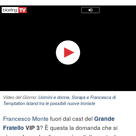
Video del Giorno:
Uomini e donne, Soraya e Francesca di
Temptation Island tra le possibili nuove troniste
Francesco Monte
fuori dal cast del
Grande
? È questa la domanda che si
Fratello
VIP 3