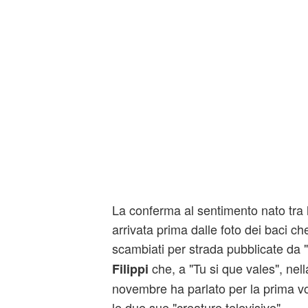
La conferma al sentimento nato tra l
arrivata prima dalle foto dei baci c
scambiati per strada pubblicate da 
che, a "Tu si que vales", nel
Filippi
novembre ha parlato per la prima vo
le due sue "creature televisive".