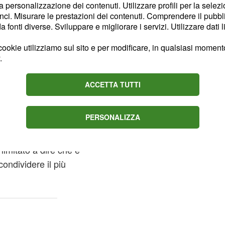
la personalizzazione dei contenuti. Utilizzare profili per la selez
ci. Misurare le prestazioni dei contenuti. Comprendere il pubblic
le spese dall'influencer
fonti diverse. Sviluppare e migliorare i servizi. Utilizzare dati l
con il
quentazione
ookie utilizziamo sul sito e per modificare, in qualsiasi momento,
ntazione di cui in molti
.
irca a questa parte.
ACCETTA TUTTI
 di Irama), ospite al
o piuttosto reticente
nel
PERSONALIZZA
anzata di Andrea Damante:
cidazioni su questo
 limitato a dire che è
ondividere il più