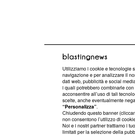
Utilizziamo i cookie e tecnologie s
navigazione e per analizzare il no
dati web, pubblicità e social media,
i quali potrebbero combinarle con a
Anche se con fatica, la giovane ha 
acconsentire all’uso di tali tecnol
scelte, anche eventualmente negand
alcuni fan che le chiedevano di sape
“Personalizza”
.
flirt con il cantautore lombardo. D
Chiudendo questo banner (clicca
esitazione, l'ex corteggiatrice di U
non consentono l’utilizzo di cookie 
Noi e i nostri partner trattiamo i t
"Tutto bene, grazie. Stiamo bene,
c
limitati per la selezione della pubb