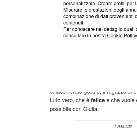
Tutto bene".
po'.
personalizzata. Creare profili per 
Misurare le prestazioni degli annun
Poche e ripetitive sono state le paro
combinazione di dati provenienti da 
contenuti.
per commentare la sua recente
fre
Per conoscere nel dettaglio quali c
trionfatore di "Amici 17"; una freque
consultare la nostra
Cookie Policy
stanno parlando da una settimana c
Anche Filippo Maria Fanti (vero nome
"Maurizio Costanzo Show",
è appars
dire qualcosa sul flirt con l'ex fid
al conduttore che gli chiedeva delu
chiacchierato
gossip
, il ragazzo si è
tutto vero, che è
e che vuole c
felice
possibile con Giulia.