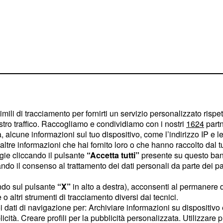
imili di tracciamento per fornirti un servizio personalizzato rispe
stro traffico. Raccogliamo e condividiamo con i nostri
1624
partn
 alcune informazioni sul tuo dispositivo, come l’indirizzo IP e le 
ltre informazioni che hai fornito loro o che hanno raccolto dal tuo
risposto alle domande di
ogie cliccando il pulsante
“Accetta tutti”
presente su questo ban
o il consenso al trattamento dei dati personali da parte dei par
re qualcosa in più sul
opo un momento di
ndo sul pulsante
“X”
in alto a destra), acconsenti al permanere 
omini e Donne ha risposto:
o altri strumenti di tracciamento diversi dai tecnici.
uoi dati di navigazione per: Archiviare informazioni su dispositivo 
i stiamo vivendo un
licità. Creare profili per la pubblicità personalizzata. Utilizzare p