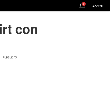
2
Accedi
irt con