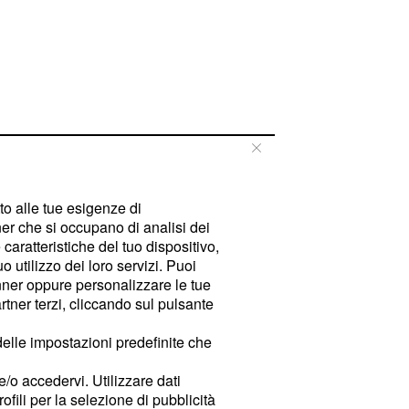
tto alle tue esigenze di
er che si occupano di analisi dei
caratteristiche del tuo dispositivo,
 utilizzo dei loro servizi. Puoi
ner oppure personalizzare le tue
tner terzi, cliccando sul pulsante
delle impostazioni predefinite che
e/o accedervi. Utilizzare dati
rofili per la selezione di pubblicità