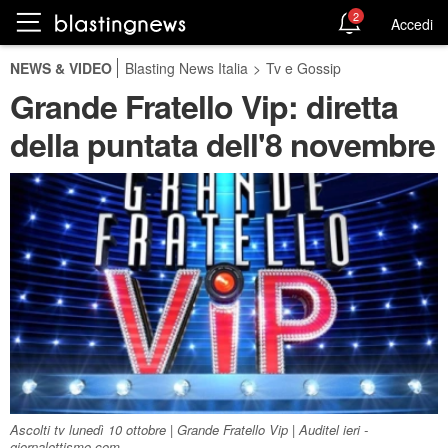
2
Accedi
NEWS & VIDEO
Blasting News Italia
>
Tv e Gossip
Grande Fratello Vip: diretta
della puntata dell'8 novembre
Ascolti tv lunedì 10 ottobre | Grande Fratello Vip | Auditel ieri -
giornalettismo.com