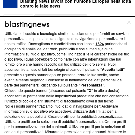
Blasting News lavora con l’Unione Europea nella lotta
contro le fake news
ABOUT
LINEA EDITORIALE
Utilizziamo i cookie e tecnologie simili di tracciamento per fornirti un servizio
Questa sezione offre informazioni trasparenti su Blasting
personalizzato rispetto alle tue esigenze di navigazione e per analizzare il
nostro traffico. Raccogliamo e condividiamo con i nostri
1624
partner che si
News, sui nostri processi editoriali e su come ci impegniamo a
occupano di analisi dei dati web, pubblicità e social media, alcune
creare news di qualità. Inoltre, afferma la nostra aderenza a
informazioni sul tuo dispositivo, come l’indirizzo IP e le caratteristiche del tuo
‘Trust Project - News with Integrity’
Blasting News non è
dispositivo, i quali potrebbero combinarle con altre informazioni che hai
ancora membro del programma, ma ha richiesto di farne
fornito loro o che hanno raccolto dal tuo utilizzo dei loro servizi. Puoi
parte; Trust Project non ha ancora effettuato una verifica di
acconsentire all’uso di tali tecnologie cliccando il pulsante
“Accetta tutti”
conformità agli standard.
presente su questo banner oppure personalizzare le tue scelte, anche
eventualmente negando il consenso al trattamento dei dati personali da
parte dei partner terzi, cliccando sul pulsante
“Personalizza”
.
Su di noi
Chiudendo questo banner (cliccando sul pulsante
“X”
in alto a destra),
acconsenti al permanere delle impostazioni predefinite che non consentono
Team editoriale
l’utilizzo di cookie o altri strumenti di tracciamento diversi dai tecnici.
Noi e i nostri partner trattiamo i tuoi dati di navigazione per: Archiviare
Corporate
informazioni su dispositivo e/o accedervi. Utilizzare dati limitati per la
selezione della pubblicità. Creare profili per la pubblicità personalizzata.
Redazione
Utilizzare profili per la selezione di pubblicità personalizzata. Creare profili
per la personalizzazione dei contenuti. Utilizzare profili per la selezione di
Informativa Privacy
contenuti personalizzati. Misurare le prestazioni degli annunci. Misurare le