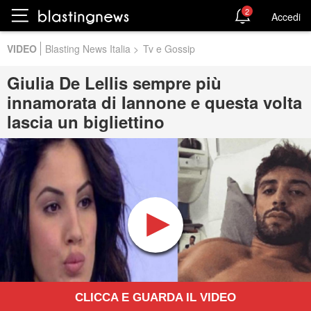
2
Accedi
VIDEO
Blasting News Italia
>
Tv e Gossip
Giulia De Lellis sempre più
innamorata di Iannone e questa volta
lascia un bigliettino
CLICCA E GUARDA IL VIDEO