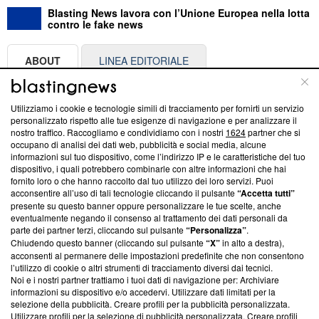
Blasting News lavora con l’Unione Europea nella lotta
contro le fake news
ABOUT
LINEA EDITORIALE
Questa sezione offre informazioni trasparenti su Blasting
Utilizziamo i cookie e tecnologie simili di tracciamento per fornirti un servizio
News, sui nostri processi editoriali e su come ci impegniamo a
personalizzato rispetto alle tue esigenze di navigazione e per analizzare il
creare news di qualità. Inoltre, afferma la nostra aderenza a
nostro traffico. Raccogliamo e condividiamo con i nostri
1624
partner che si
‘Trust Project - News with Integrity’
Blasting News non è
occupano di analisi dei dati web, pubblicità e social media, alcune
informazioni sul tuo dispositivo, come l’indirizzo IP e le caratteristiche del tuo
ancora membro del programma, ma ha richiesto di farne
dispositivo, i quali potrebbero combinarle con altre informazioni che hai
parte; Trust Project non ha ancora effettuato una verifica di
fornito loro o che hanno raccolto dal tuo utilizzo dei loro servizi. Puoi
conformità agli standard.
acconsentire all’uso di tali tecnologie cliccando il pulsante
“Accetta tutti”
presente su questo banner oppure personalizzare le tue scelte, anche
Su di noi
eventualmente negando il consenso al trattamento dei dati personali da
parte dei partner terzi, cliccando sul pulsante
“Personalizza”
.
Team editoriale
Chiudendo questo banner (cliccando sul pulsante
“X”
in alto a destra),
acconsenti al permanere delle impostazioni predefinite che non consentono
Corporate
l’utilizzo di cookie o altri strumenti di tracciamento diversi dai tecnici.
Noi e i nostri partner trattiamo i tuoi dati di navigazione per: Archiviare
Redazione
informazioni su dispositivo e/o accedervi. Utilizzare dati limitati per la
selezione della pubblicità. Creare profili per la pubblicità personalizzata.
Informativa Privacy
Utilizzare profili per la selezione di pubblicità personalizzata. Creare profili