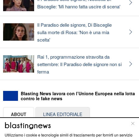
Bisceglie: 'Mi hanno fatta uscire di scena'
Il Paradiso delle signore, Di Bisceglie
sulla morte di Rosa: 'Non è una mia
scelta'
Rai 1, programmazione stravolta da
settembre: Il Paradiso delle signore non si
ferma
Blasting News lavora con l’Unione Europea nella lotta
contro le fake news
ABOUT
LINEA EDITORIALE
Questa sezione offre informazioni trasparenti su Blasting
Utilizziamo i cookie e tecnologie simili di tracciamento per fornirti un servizio
News, sui nostri processi editoriali e su come ci impegniamo a