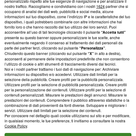
personalizzato rispetto alle tue esigenze di navigazione e per analizzare il
creare news di qualità. Inoltre, afferma la nostra aderenza a
nostro traffico. Raccogliamo e condividiamo con i nostri
1624
partner che si
‘Trust Project - News with Integrity’
Blasting News non è
occupano di analisi dei dati web, pubblicità e social media, alcune
informazioni sul tuo dispositivo, come l’indirizzo IP e le caratteristiche del tuo
ancora membro del programma, ma ha richiesto di farne
dispositivo, i quali potrebbero combinarle con altre informazioni che hai
parte; Trust Project non ha ancora effettuato una verifica di
fornito loro o che hanno raccolto dal tuo utilizzo dei loro servizi. Puoi
conformità agli standard.
acconsentire all’uso di tali tecnologie cliccando il pulsante
“Accetta tutti”
presente su questo banner oppure personalizzare le tue scelte, anche
Su di noi
eventualmente negando il consenso al trattamento dei dati personali da
parte dei partner terzi, cliccando sul pulsante
“Personalizza”
.
Team editoriale
Chiudendo questo banner (cliccando sul pulsante
“X”
in alto a destra),
acconsenti al permanere delle impostazioni predefinite che non consentono
Corporate
l’utilizzo di cookie o altri strumenti di tracciamento diversi dai tecnici.
Noi e i nostri partner trattiamo i tuoi dati di navigazione per: Archiviare
Redazione
informazioni su dispositivo e/o accedervi. Utilizzare dati limitati per la
selezione della pubblicità. Creare profili per la pubblicità personalizzata.
Informativa Privacy
Utilizzare profili per la selezione di pubblicità personalizzata. Creare profili
per la personalizzazione dei contenuti. Utilizzare profili per la selezione di
Cookie Policy
contenuti personalizzati. Misurare le prestazioni degli annunci. Misurare le
prestazioni dei contenuti. Comprendere il pubblico attraverso statistiche o la
combinazione di dati provenienti da fonti diverse. Sviluppare e migliorare i
Blasting SA, IDI CHE-247.845.224, Via Carlo Frasca, 3 - 6900
servizi. Utilizzare dati limitati per la selezione dei contenuti.
Lugano (Svizzera) Tel:
+39 0690258937
Per conoscere nel dettaglio quali cookie utilizziamo sul sito e per modificare,
in qualsiasi momento, le tue preferenze, ti invitiamo a consultare la nostra
© 2026 Blasting News
Cookie Policy
.