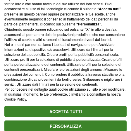
ancora membro del programma, ma ha richiesto di farne
fornito loro o che hanno raccolto dal tuo utilizzo dei loro servizi. Puoi
parte; Trust Project non ha ancora effettuato una verifica di
acconsentire all’uso di tali tecnologie cliccando il pulsante
“Accetta tutti”
conformità agli standard.
presente su questo banner oppure personalizzare le tue scelte, anche
eventualmente negando il consenso al trattamento dei dati personali da
parte dei partner terzi, cliccando sul pulsante
“Personalizza”
.
Su di noi
Chiudendo questo banner (cliccando sul pulsante
“X”
in alto a destra),
acconsenti al permanere delle impostazioni predefinite che non consentono
Team editoriale
l’utilizzo di cookie o altri strumenti di tracciamento diversi dai tecnici.
Noi e i nostri partner trattiamo i tuoi dati di navigazione per: Archiviare
Corporate
informazioni su dispositivo e/o accedervi. Utilizzare dati limitati per la
selezione della pubblicità. Creare profili per la pubblicità personalizzata.
Redazione
Utilizzare profili per la selezione di pubblicità personalizzata. Creare profili
per la personalizzazione dei contenuti. Utilizzare profili per la selezione di
Informativa Privacy
contenuti personalizzati. Misurare le prestazioni degli annunci. Misurare le
prestazioni dei contenuti. Comprendere il pubblico attraverso statistiche o la
Cookie Policy
combinazione di dati provenienti da fonti diverse. Sviluppare e migliorare i
servizi. Utilizzare dati limitati per la selezione dei contenuti.
Blasting SA, IDI CHE-247.845.224, Via Carlo Frasca, 3 - 6900
Per conoscere nel dettaglio quali cookie utilizziamo sul sito e per modificare,
Lugano (Svizzera) Tel:
+39 0690258937
in qualsiasi momento, le tue preferenze, ti invitiamo a consultare la nostra
Cookie Policy
.
© 2026 Blasting News
ACCETTA TUTTI
PERSONALIZZA