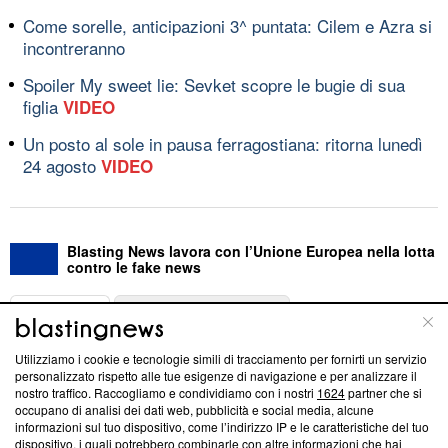
Come sorelle, anticipazioni 3^ puntata: Cilem e Azra si
incontreranno
Spoiler My sweet lie: Sevket scopre le bugie di sua
figlia
VIDEO
Un posto al sole in pausa ferragostiana: ritorna lunedì
24 agosto
VIDEO
Blasting News lavora con l’Unione Europea nella lotta
contro le fake news
ABOUT
LINEA EDITORIALE
Utilizziamo i cookie e tecnologie simili di tracciamento per fornirti un servizio
Questa sezione offre informazioni trasparenti su Blasting
personalizzato rispetto alle tue esigenze di navigazione e per analizzare il
nostro traffico. Raccogliamo e condividiamo con i nostri
1624
partner che si
News, sui nostri processi editoriali e su come ci impegniamo a
occupano di analisi dei dati web, pubblicità e social media, alcune
creare news di qualità. Inoltre, afferma la nostra aderenza a
informazioni sul tuo dispositivo, come l’indirizzo IP e le caratteristiche del tuo
‘Trust Project - News with Integrity’
Blasting News non è
dispositivo, i quali potrebbero combinarle con altre informazioni che hai