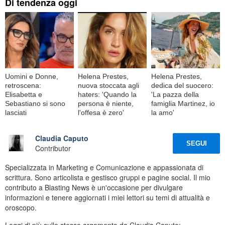
Di tendenza oggi
Uomini e Donne,
Helena Prestes,
Helena Prestes,
retroscena:
nuova stoccata agli
dedica del suocero:
Elisabetta e
haters: 'Quando la
'La pazza della
Sebastiano si sono
persona è niente,
famiglia Martinez, io
lasciati
l'offesa è zero'
la amo'
Claudia Caputo
SEGUI
Contributor
Specializzata in Marketing e Comunicazione e appassionata di
scrittura. Sono articolista e gestisco gruppi e pagine social. Il mio
contributo a Blasting News è un'occasione per divulgare
informazioni e tenere aggiornati i miei lettori su temi di attualità e
oroscopo.
Leggi di più sullo stesso argomento da Claudia Caputo: