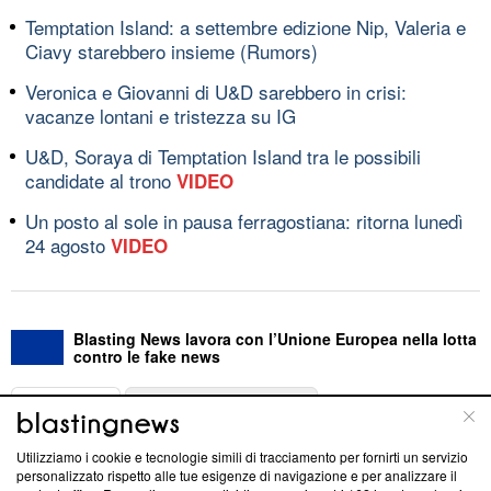
Temptation Island: a settembre edizione Nip, Valeria e
Ciavy starebbero insieme (Rumors)
Veronica e Giovanni di U&D sarebbero in crisi:
vacanze lontani e tristezza su IG
U&D, Soraya di Temptation Island tra le possibili
candidate al trono
VIDEO
Un posto al sole in pausa ferragostiana: ritorna lunedì
24 agosto
VIDEO
Blasting News lavora con l’Unione Europea nella lotta
contro le fake news
ABOUT
LINEA EDITORIALE
Utilizziamo i cookie e tecnologie simili di tracciamento per fornirti un servizio
Questa sezione offre informazioni trasparenti su Blasting
personalizzato rispetto alle tue esigenze di navigazione e per analizzare il