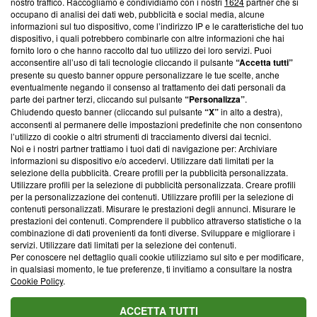
nostro traffico. Raccogliamo e condividiamo con i nostri
1624
partner che si
News, sui nostri processi editoriali e su come ci impegniamo a
occupano di analisi dei dati web, pubblicità e social media, alcune
creare news di qualità. Inoltre, afferma la nostra aderenza a
informazioni sul tuo dispositivo, come l’indirizzo IP e le caratteristiche del tuo
‘Trust Project - News with Integrity’
Blasting News non è
dispositivo, i quali potrebbero combinarle con altre informazioni che hai
ancora membro del programma, ma ha richiesto di farne
fornito loro o che hanno raccolto dal tuo utilizzo dei loro servizi. Puoi
parte; Trust Project non ha ancora effettuato una verifica di
acconsentire all’uso di tali tecnologie cliccando il pulsante
“Accetta tutti”
conformità agli standard.
presente su questo banner oppure personalizzare le tue scelte, anche
eventualmente negando il consenso al trattamento dei dati personali da
parte dei partner terzi, cliccando sul pulsante
“Personalizza”
.
Su di noi
Chiudendo questo banner (cliccando sul pulsante
“X”
in alto a destra),
acconsenti al permanere delle impostazioni predefinite che non consentono
Team editoriale
l’utilizzo di cookie o altri strumenti di tracciamento diversi dai tecnici.
Noi e i nostri partner trattiamo i tuoi dati di navigazione per: Archiviare
Corporate
informazioni su dispositivo e/o accedervi. Utilizzare dati limitati per la
selezione della pubblicità. Creare profili per la pubblicità personalizzata.
Redazione
Utilizzare profili per la selezione di pubblicità personalizzata. Creare profili
per la personalizzazione dei contenuti. Utilizzare profili per la selezione di
Informativa Privacy
contenuti personalizzati. Misurare le prestazioni degli annunci. Misurare le
prestazioni dei contenuti. Comprendere il pubblico attraverso statistiche o la
Cookie Policy
combinazione di dati provenienti da fonti diverse. Sviluppare e migliorare i
servizi. Utilizzare dati limitati per la selezione dei contenuti.
Blasting SA, IDI CHE-247.845.224, Via Carlo Frasca, 3 - 6900
Per conoscere nel dettaglio quali cookie utilizziamo sul sito e per modificare,
Lugano (Svizzera) Tel:
+39 0690258937
in qualsiasi momento, le tue preferenze, ti invitiamo a consultare la nostra
Cookie Policy
.
© 2026 Blasting News
ACCETTA TUTTI