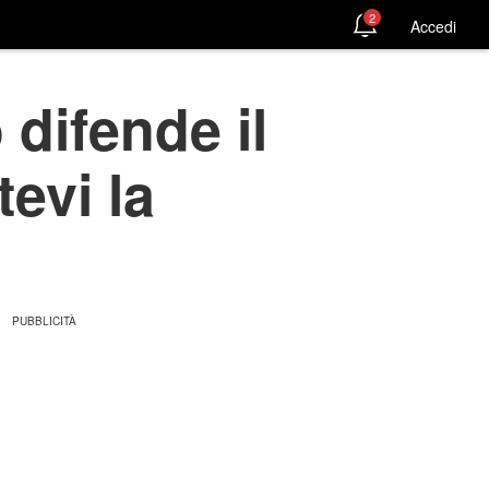
2
Accedi
 difende il
evi la