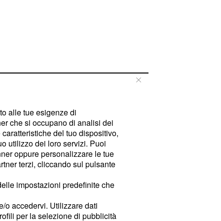
tto alle tue esigenze di
er che si occupano di analisi dei
caratteristiche del tuo dispositivo,
 utilizzo dei loro servizi. Puoi
ner oppure personalizzare le tue
tner terzi, cliccando sul pulsante
delle impostazioni predefinite che
e/o accedervi. Utilizzare dati
rofili per la selezione di pubblicità