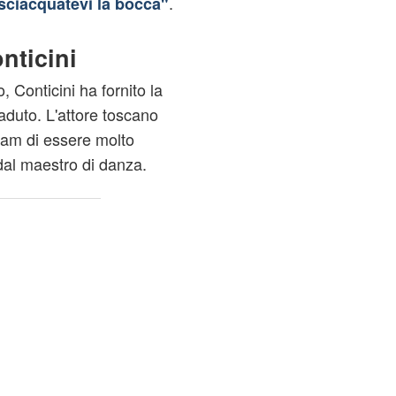
.
 sciacquatevi la bocca"
nticini
, Conticini ha fornito la
aduto. L'attore toscano
ram di essere molto
dal maestro di danza.