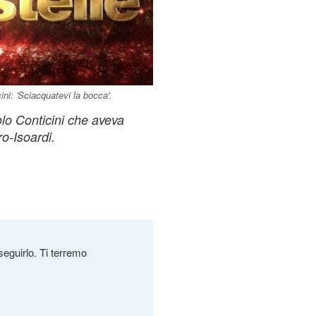
ni: 'Sciacquatevi la bocca'.
aolo Conticini che aveva
ro-Isoardi.
seguirlo. Ti terremo