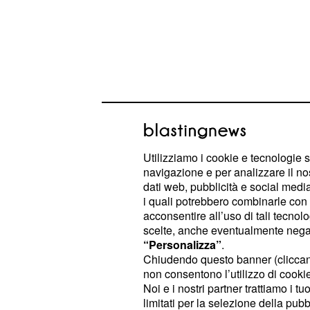
Utilizziamo i cookie e tecnologie s
navigazione e per analizzare il no
Lo sfogo di Raimond
dati web, pubblicità e social media,
i quali potrebbero combinarle con a
Sabato 21 novembre su Rai 1 è stata
acconsentire all’uso di tali tecnol
Ballando con le Stelle. Nella sfida c
scelte, anche eventualmente negand
testa tra le coppie Conticini-Kinnun
“Personalizza”
.
Chiudendo questo banner (clicca
quest'ultima è uscita sconfitta per 5
non consentono l’utilizzo di cookie 
collegamento a Domenica In, Contici
Noi e i nostri partner trattiamo i t
essere arrivato al secondo posto d
limitati per la selezione della pubb