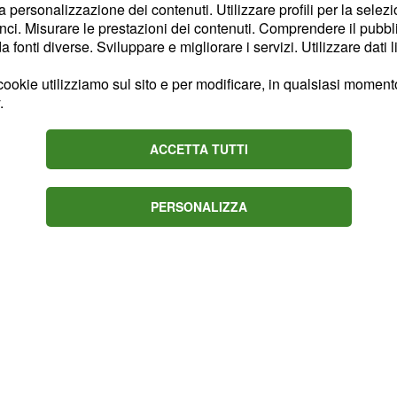
la personalizzazione dei contenuti. Utilizzare profili per la selez
ticini ha affermato:
"Non
ci. Misurare le prestazioni dei contenuti. Comprendere il pubblic
a d'amore, nessuno
fonti diverse. Sviluppare e migliorare i servizi. Utilizzare dati l
ookie utilizziamo sul sito e per modificare, in qualsiasi momento,
 voluto dire la sua. Su
.
 avere ripreso un
ACCETTA TUTTI
a chiosato: "Caro Paolo,
hiarato di non esserci
PERSONALIZZA