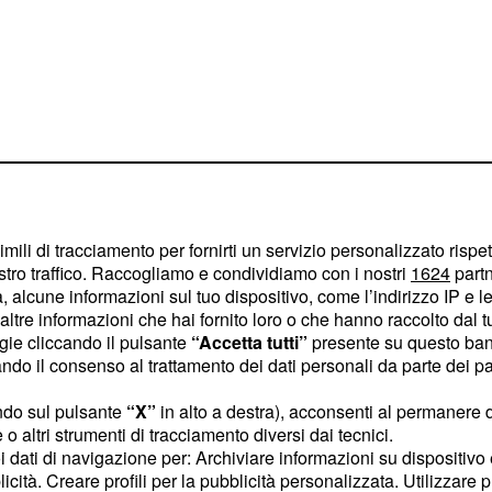
imili di tracciamento per fornirti un servizio personalizzato rispe
stro traffico. Raccogliamo e condividiamo con i nostri
1624
partn
o Todaro
 alcune informazioni sul tuo dispositivo, come l’indirizzo IP e le 
ltre informazioni che hai fornito loro o che hanno raccolto dal tuo
 trasmessa la finale di
ogie cliccando il pulsante
“Accetta tutti”
presente su questo ban
he ha visto un testa a
o il consenso al trattamento dei dati personali da parte dei par
en e Isoardi-Todaro,
ndo sul pulsante
“X”
in alto a destra), acconsenti al permanere 
-0. Intervenuto in
o altri strumenti di tracciamento diversi dai tecnici.
ni ha spiegato di
uoi dati di navigazione per: Archiviare informazioni su dispositivo 
el dance show perché è
licità. Creare profili per la pubblicità personalizzata. Utilizzare p