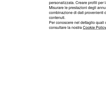
personalizzata. Creare profili per 
sempre stato sé stesso. Inoltre, Con
Misurare le prestazioni degli annun
ho inventato niente, nessuna stori
combinazione di dati provenienti da 
scoop"
.
contenuti.
Per conoscere nel dettaglio quali c
A distanza di qualche ora, Todaro ha
consultare la nostra
Cookie Policy
Instagram, il maestro di danza dopo
articolo con le parole di Conticini h
sia io che Elisa abbiamo sempre dic
mai visti fuori dagli studi".