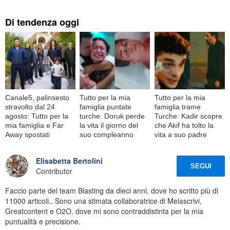
Di tendenza oggi
Canale5, palinsesto
Tutto per la mia
Tutto per la mia
stravolto dal 24
famiglia puntate
famiglia trame
agosto: Tutto per la
turche: Doruk perde
Turche: Kadir scopre
mia famiglia e Far
la vita il giorno del
che Akif ha tolto la
Away spostati
suo compleanno
vita a suo padre
Elisabetta Bertolini
SEGUI
Contributor
Faccio parte del team Blasting da dieci anni, dove ho scritto più di
11000 articoli.. Sono una stimata collaboratrice di Melascrivi,
Greatcontent e O2O, dove mi sono contraddistinta per la mia
puntualità e precisione.