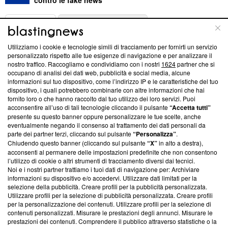
ABOUT
LINEA EDITORIALE
Utilizziamo i cookie e tecnologie simili di tracciamento per fornirti un servizio
Questa sezione offre informazioni trasparenti su Blasting
personalizzato rispetto alle tue esigenze di navigazione e per analizzare il
nostro traffico. Raccogliamo e condividiamo con i nostri
1624
partner che si
News, sui nostri processi editoriali e su come ci impegniamo a
occupano di analisi dei dati web, pubblicità e social media, alcune
creare news di qualità. Inoltre, afferma la nostra aderenza a
informazioni sul tuo dispositivo, come l’indirizzo IP e le caratteristiche del tuo
‘Trust Project - News with Integrity’
Blasting News non è
dispositivo, i quali potrebbero combinarle con altre informazioni che hai
ancora membro del programma, ma ha richiesto di farne
fornito loro o che hanno raccolto dal tuo utilizzo dei loro servizi. Puoi
parte; Trust Project non ha ancora effettuato una verifica di
acconsentire all’uso di tali tecnologie cliccando il pulsante
“Accetta tutti”
conformità agli standard.
presente su questo banner oppure personalizzare le tue scelte, anche
eventualmente negando il consenso al trattamento dei dati personali da
parte dei partner terzi, cliccando sul pulsante
“Personalizza”
.
Su di noi
Chiudendo questo banner (cliccando sul pulsante
“X”
in alto a destra),
acconsenti al permanere delle impostazioni predefinite che non consentono
Team editoriale
l’utilizzo di cookie o altri strumenti di tracciamento diversi dai tecnici.
Noi e i nostri partner trattiamo i tuoi dati di navigazione per: Archiviare
Corporate
informazioni su dispositivo e/o accedervi. Utilizzare dati limitati per la
selezione della pubblicità. Creare profili per la pubblicità personalizzata.
Redazione
Utilizzare profili per la selezione di pubblicità personalizzata. Creare profili
per la personalizzazione dei contenuti. Utilizzare profili per la selezione di
Informativa Privacy
contenuti personalizzati. Misurare le prestazioni degli annunci. Misurare le
prestazioni dei contenuti. Comprendere il pubblico attraverso statistiche o la
Cookie Policy