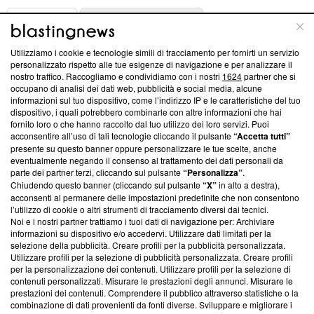
ABOUT
LINEA EDITORIALE
Utilizziamo i cookie e tecnologie simili di tracciamento per fornirti un servizio
Questa sezione offre informazioni trasparenti su Blasting
personalizzato rispetto alle tue esigenze di navigazione e per analizzare il
nostro traffico. Raccogliamo e condividiamo con i nostri
1624
partner che si
News, sui nostri processi editoriali e su come ci impegniamo a
occupano di analisi dei dati web, pubblicità e social media, alcune
creare news di qualità. Inoltre, afferma la nostra aderenza a
informazioni sul tuo dispositivo, come l’indirizzo IP e le caratteristiche del tuo
‘Trust Project - News with Integrity’
Blasting News non è
dispositivo, i quali potrebbero combinarle con altre informazioni che hai
ancora membro del programma, ma ha richiesto di farne
fornito loro o che hanno raccolto dal tuo utilizzo dei loro servizi. Puoi
parte; Trust Project non ha ancora effettuato una verifica di
acconsentire all’uso di tali tecnologie cliccando il pulsante
“Accetta tutti”
conformità agli standard.
presente su questo banner oppure personalizzare le tue scelte, anche
eventualmente negando il consenso al trattamento dei dati personali da
parte dei partner terzi, cliccando sul pulsante
“Personalizza”
.
Su di noi
Chiudendo questo banner (cliccando sul pulsante
“X”
in alto a destra),
acconsenti al permanere delle impostazioni predefinite che non consentono
Team editoriale
l’utilizzo di cookie o altri strumenti di tracciamento diversi dai tecnici.
Noi e i nostri partner trattiamo i tuoi dati di navigazione per: Archiviare
Corporate
informazioni su dispositivo e/o accedervi. Utilizzare dati limitati per la
selezione della pubblicità. Creare profili per la pubblicità personalizzata.
Redazione
Utilizzare profili per la selezione di pubblicità personalizzata. Creare profili
per la personalizzazione dei contenuti. Utilizzare profili per la selezione di
Informativa Privacy
contenuti personalizzati. Misurare le prestazioni degli annunci. Misurare le
prestazioni dei contenuti. Comprendere il pubblico attraverso statistiche o la
Cookie Policy
combinazione di dati provenienti da fonti diverse. Sviluppare e migliorare i