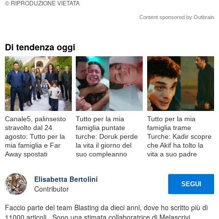
© RIPRODUZIONE VIETATA
Content sponsored by Outbrain
Di tendenza oggi
Canale5, palinsesto
Tutto per la mia
Tutto per la mia
stravolto dal 24
famiglia puntate
famiglia trame
agosto: Tutto per la
turche: Doruk perde
Turche: Kadir scopre
mia famiglia e Far
la vita il giorno del
che Akif ha tolto la
Away spostati
suo compleanno
vita a suo padre
Elisabetta Bertolini
SEGUI
Contributor
Faccio parte del team Blasting da dieci anni, dove ho scritto più di
11000 articoli.. Sono una stimata collaboratrice di Melascrivi,