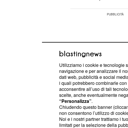
Utilizziamo i cookie e tecnologie s
navigazione e per analizzare il no
dati web, pubblicità e social media,
i quali potrebbero combinarle con a
acconsentire all’uso di tali tecnol
scelte, anche eventualmente negand
“Personalizza”
.
Chiudendo questo banner (clicca
Lo scherzo a Frances
non consentono l’utilizzo di cookie 
Noi e i nostri partner trattiamo i t
Iene
limitati per la selezione della pubb