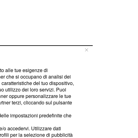
tto alle tue esigenze di
er che si occupano di analisi dei
caratteristiche del tuo dispositivo,
 utilizzo dei loro servizi. Puoi
ner oppure personalizzare le tue
tner terzi, cliccando sul pulsante
delle impostazioni predefinite che
e/o accedervi. Utilizzare dati
rofili per la selezione di pubblicità