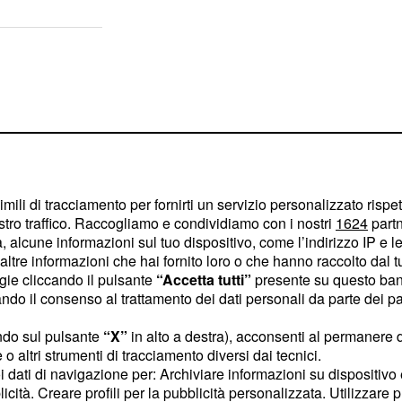
imili di tracciamento per fornirti un servizio personalizzato rispe
stro traffico. Raccogliamo e condividiamo con i nostri
1624
partn
 alcune informazioni sul tuo dispositivo, come l’indirizzo IP e le 
ltre informazioni che hai fornito loro o che hanno raccolto dal tuo
ogie cliccando il pulsante
“Accetta tutti”
presente su questo ban
o il consenso al trattamento dei dati personali da parte dei par
ndo sul pulsante
“X”
in alto a destra), acconsenti al permanere 
co Arca de Le
o altri strumenti di tracciamento diversi dai tecnici.
uoi dati di navigazione per: Archiviare informazioni su dispositivo 
licità. Creare profili per la pubblicità personalizzata. Utilizzare p