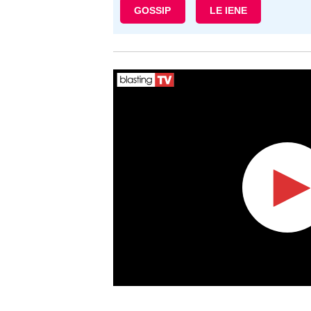
GOSSIP
LE IENE