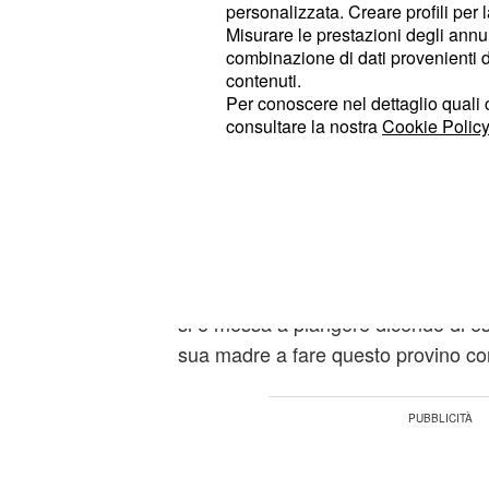
personalizzata. Creare profili per 
La produzione de
ha organ
Le Iene
Misurare le prestazioni degli annun
che ha visto come 
Francesco Arca
combinazione di dati provenienti da 
La piccola Maria Sole è stata porta
contenuti.
Per conoscere nel dettaglio quali c
un finto provino per un talk show 
consultare la nostra
Cookie Policy
Baby. Ad un certo punto, poi, Irene
al suo compagno nel quale lo ha in
accadendo e gli ha mandato il video 
clip in questione, Maria Sole ha det
diventare tronista. In particolar mod
troniste sono belle". Al termine del 
si è messa a piangere dicendo di es
sua madre a fare questo provino con