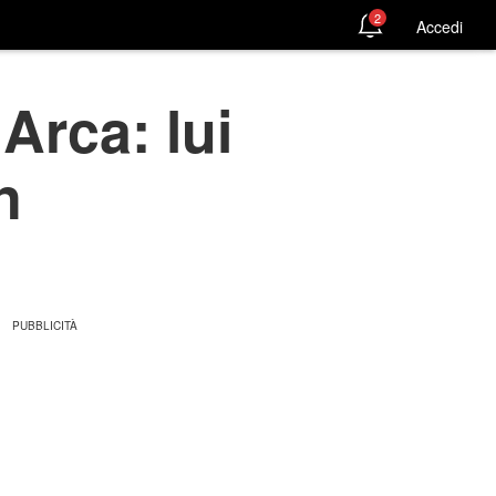
2
Accedi
Arca: lui
n