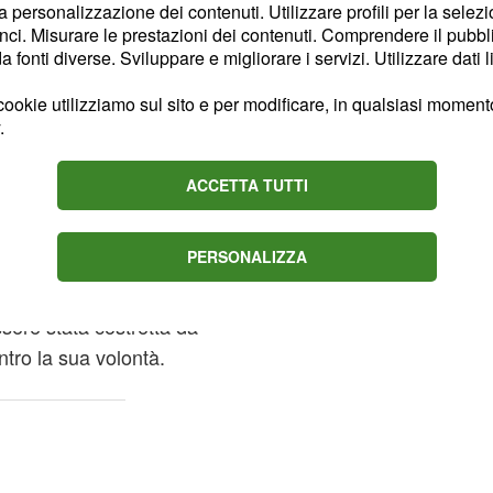
la personalizzazione dei contenuti. Utilizzare profili per la selez
izzato uno
scherzo per
ci. Misurare le prestazioni dei contenuti. Comprendere il pubblic
protagonista sua figlia.
fonti diverse. Sviluppare e migliorare i servizi. Utilizzare dati l
ta da sua madre a fare
ookie utilizziamo sul sito e per modificare, in qualsiasi momento,
chiamato Uomini e Donne
.
 ha inviato un messaggio
formato di quanto stesse
ACCETTA TUTTI
del finto casting. Nella
to di essere interessata a
PERSONALIZZA
o, ha dichiarato: "Le
filmato, però, la bambina
sere stata costretta da
tro la sua volontà.