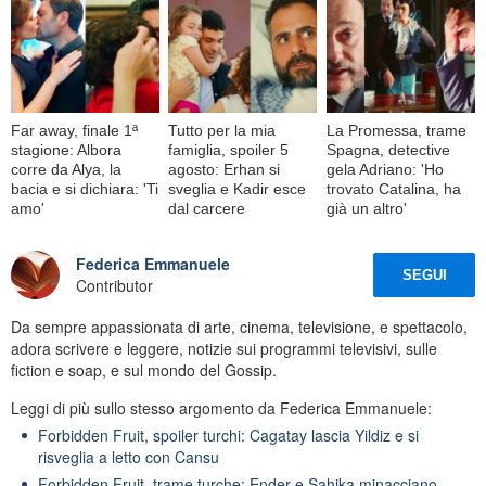
Far away, finale 1ª
Tutto per la mia
La Promessa, trame
stagione: Albora
famiglia, spoiler 5
Spagna, detective
corre da Alya, la
agosto: Erhan si
gela Adriano: 'Ho
bacia e si dichiara: 'Ti
sveglia e Kadir esce
trovato Catalina, ha
amo'
dal carcere
già un altro'
Federica Emmanuele
SEGUI
Contributor
Da sempre appassionata di arte, cinema, televisione, e spettacolo,
adora scrivere e leggere, notizie sui programmi televisivi, sulle
fiction e soap, e sul mondo del Gossip.
Leggi di più sullo stesso argomento da Federica Emmanuele:
Forbidden Fruit, spoiler turchi: Cagatay lascia Yildiz e si
risveglia a letto con Cansu
Forbidden Fruit, trame turche: Ender e Sahika minacciano