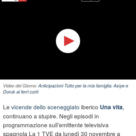
Video del Giorno:
Anticipazioni Tutto per la mia famiglia: Asiye e
Doruk ai ferri corti
Le
vicende dello sceneggiato
iberico
,
Una vita
continuano a stupire. Negli episodi in
programmazione sull’emittente televisiva
spagnola La 1 TVE da lunedì 30 novembre a