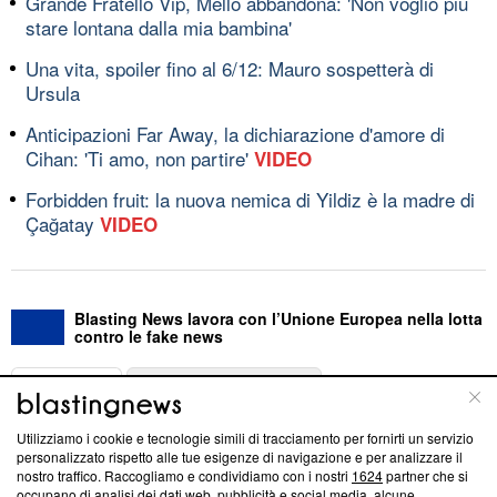
Grande Fratello Vip, Mello abbandona: 'Non voglio più
stare lontana dalla mia bambina'
Una vita, spoiler fino al 6/12: Mauro sospetterà di
Ursula
Anticipazioni Far Away, la dichiarazione d'amore di
Cihan: 'Ti amo, non partire'
VIDEO
Forbidden fruit: la nuova nemica di Yildiz è la madre di
Çağatay
VIDEO
Blasting News lavora con l’Unione Europea nella lotta
contro le fake news
ABOUT
LINEA EDITORIALE
Utilizziamo i cookie e tecnologie simili di tracciamento per fornirti un servizio
Questa sezione offre informazioni trasparenti su Blasting
personalizzato rispetto alle tue esigenze di navigazione e per analizzare il
nostro traffico. Raccogliamo e condividiamo con i nostri
1624
partner che si
News, sui nostri processi editoriali e su come ci impegniamo a
occupano di analisi dei dati web, pubblicità e social media, alcune