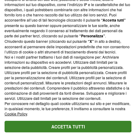
creare news di qualità. Inoltre, afferma la nostra aderenza a
informazioni sul tuo dispositivo, come l’indirizzo IP e le caratteristiche del tuo
‘Trust Project - News with Integrity’
Blasting News non è
dispositivo, i quali potrebbero combinarle con altre informazioni che hai
ancora membro del programma, ma ha richiesto di farne
fornito loro o che hanno raccolto dal tuo utilizzo dei loro servizi. Puoi
parte; Trust Project non ha ancora effettuato una verifica di
acconsentire all’uso di tali tecnologie cliccando il pulsante
“Accetta tutti”
conformità agli standard.
presente su questo banner oppure personalizzare le tue scelte, anche
eventualmente negando il consenso al trattamento dei dati personali da
parte dei partner terzi, cliccando sul pulsante
“Personalizza”
.
Su di noi
Chiudendo questo banner (cliccando sul pulsante
“X”
in alto a destra),
acconsenti al permanere delle impostazioni predefinite che non consentono
Team editoriale
l’utilizzo di cookie o altri strumenti di tracciamento diversi dai tecnici.
Noi e i nostri partner trattiamo i tuoi dati di navigazione per: Archiviare
Corporate
informazioni su dispositivo e/o accedervi. Utilizzare dati limitati per la
selezione della pubblicità. Creare profili per la pubblicità personalizzata.
Redazione
Utilizzare profili per la selezione di pubblicità personalizzata. Creare profili
per la personalizzazione dei contenuti. Utilizzare profili per la selezione di
Informativa Privacy
contenuti personalizzati. Misurare le prestazioni degli annunci. Misurare le
prestazioni dei contenuti. Comprendere il pubblico attraverso statistiche o la
Cookie Policy
combinazione di dati provenienti da fonti diverse. Sviluppare e migliorare i
servizi. Utilizzare dati limitati per la selezione dei contenuti.
Blasting SA, IDI CHE-247.845.224, Via Carlo Frasca, 3 - 6900
Per conoscere nel dettaglio quali cookie utilizziamo sul sito e per modificare,
Lugano (Svizzera) Tel:
+39 0690258937
in qualsiasi momento, le tue preferenze, ti invitiamo a consultare la nostra
Cookie Policy
.
© 2026 Blasting News
ACCETTA TUTTI