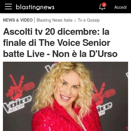
2
Accedi
NEWS & VIDEO
Blasting News Italia
>
Tv e Gossip
Ascolti tv 20 dicembre: la
finale di The Voice Senior
batte Live - Non è la D'Urso