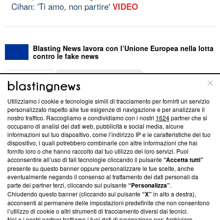
Cihan: 'Ti amo, non partire'
VIDEO
Blasting News lavora con l’Unione Europea nella lotta
contro le fake news
ABOUT
LINEA EDITORIALE
Utilizziamo i cookie e tecnologie simili di tracciamento per fornirti un servizio
Questa sezione offre informazioni trasparenti su Blasting
personalizzato rispetto alle tue esigenze di navigazione e per analizzare il
nostro traffico. Raccogliamo e condividiamo con i nostri
1624
partner che si
News, sui nostri processi editoriali e su come ci impegniamo a
occupano di analisi dei dati web, pubblicità e social media, alcune
creare news di qualità. Inoltre, afferma la nostra aderenza a
informazioni sul tuo dispositivo, come l’indirizzo IP e le caratteristiche del tuo
‘Trust Project - News with Integrity’
Blasting News non è
dispositivo, i quali potrebbero combinarle con altre informazioni che hai
ancora membro del programma, ma ha richiesto di farne
fornito loro o che hanno raccolto dal tuo utilizzo dei loro servizi. Puoi
parte; Trust Project non ha ancora effettuato una verifica di
acconsentire all’uso di tali tecnologie cliccando il pulsante
“Accetta tutti”
conformità agli standard.
presente su questo banner oppure personalizzare le tue scelte, anche
eventualmente negando il consenso al trattamento dei dati personali da
parte dei partner terzi, cliccando sul pulsante
“Personalizza”
.
Su di noi
Chiudendo questo banner (cliccando sul pulsante
“X”
in alto a destra),
acconsenti al permanere delle impostazioni predefinite che non consentono
Team editoriale
l’utilizzo di cookie o altri strumenti di tracciamento diversi dai tecnici.
Noi e i nostri partner trattiamo i tuoi dati di navigazione per: Archiviare