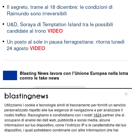
Il segreto, trame al 18 dicembre: le condizioni di
Raimundo sono irreversibili
U&D, Soraya di Temptation Island tra le possibili
candidate al trono
VIDEO
Un posto al sole in pausa ferragostiana: ritorna lunedì
24 agosto
VIDEO
Blasting News lavora con l’Unione Europea nella lotta
contro le fake news
ABOUT
LINEA EDITORIALE
Utilizziamo i cookie e tecnologie simili di tracciamento per fornirti un servizio
Questa sezione offre informazioni trasparenti su Blasting
personalizzato rispetto alle tue esigenze di navigazione e per analizzare il
nostro traffico. Raccogliamo e condividiamo con i nostri
1624
partner che si
News, sui nostri processi editoriali e su come ci impegniamo a
occupano di analisi dei dati web, pubblicità e social media, alcune
creare news di qualità. Inoltre, afferma la nostra aderenza a
informazioni sul tuo dispositivo, come l’indirizzo IP e le caratteristiche del tuo
‘Trust Project - News with Integrity’
Blasting News non è
dispositivo, i quali potrebbero combinarle con altre informazioni che hai