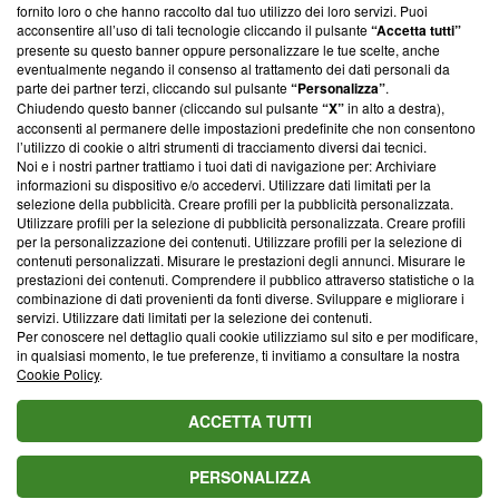
ancora membro del programma, ma ha richiesto di farne
fornito loro o che hanno raccolto dal tuo utilizzo dei loro servizi. Puoi
parte; Trust Project non ha ancora effettuato una verifica di
acconsentire all’uso di tali tecnologie cliccando il pulsante
“Accetta tutti”
conformità agli standard.
presente su questo banner oppure personalizzare le tue scelte, anche
eventualmente negando il consenso al trattamento dei dati personali da
parte dei partner terzi, cliccando sul pulsante
“Personalizza”
.
Su di noi
Chiudendo questo banner (cliccando sul pulsante
“X”
in alto a destra),
acconsenti al permanere delle impostazioni predefinite che non consentono
Team editoriale
l’utilizzo di cookie o altri strumenti di tracciamento diversi dai tecnici.
Noi e i nostri partner trattiamo i tuoi dati di navigazione per: Archiviare
Corporate
informazioni su dispositivo e/o accedervi. Utilizzare dati limitati per la
selezione della pubblicità. Creare profili per la pubblicità personalizzata.
Redazione
Utilizzare profili per la selezione di pubblicità personalizzata. Creare profili
per la personalizzazione dei contenuti. Utilizzare profili per la selezione di
Informativa Privacy
contenuti personalizzati. Misurare le prestazioni degli annunci. Misurare le
prestazioni dei contenuti. Comprendere il pubblico attraverso statistiche o la
Cookie Policy
combinazione di dati provenienti da fonti diverse. Sviluppare e migliorare i
servizi. Utilizzare dati limitati per la selezione dei contenuti.
Blasting SA, IDI CHE-247.845.224, Via Carlo Frasca, 3 - 6900
Per conoscere nel dettaglio quali cookie utilizziamo sul sito e per modificare,
Lugano (Svizzera) Tel:
+39 0690258937
in qualsiasi momento, le tue preferenze, ti invitiamo a consultare la nostra
Cookie Policy
.
© 2026 Blasting News
ACCETTA TUTTI
PERSONALIZZA