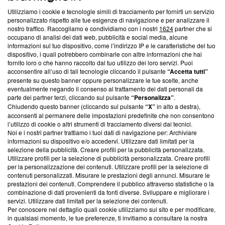
Utilizziamo i cookie e tecnologie simili di tracciamento per fornirti un servizio
Questa sezione offre informazioni trasparenti su Blasting
personalizzato rispetto alle tue esigenze di navigazione e per analizzare il
nostro traffico. Raccogliamo e condividiamo con i nostri
1624
partner che si
News, sui nostri processi editoriali e su come ci impegniamo a
occupano di analisi dei dati web, pubblicità e social media, alcune
creare news di qualità. Inoltre, afferma la nostra aderenza a
informazioni sul tuo dispositivo, come l’indirizzo IP e le caratteristiche del tuo
‘Trust Project - News with Integrity’
Blasting News non è
dispositivo, i quali potrebbero combinarle con altre informazioni che hai
ancora membro del programma, ma ha richiesto di farne
fornito loro o che hanno raccolto dal tuo utilizzo dei loro servizi. Puoi
parte; Trust Project non ha ancora effettuato una verifica di
acconsentire all’uso di tali tecnologie cliccando il pulsante
“Accetta tutti”
conformità agli standard.
presente su questo banner oppure personalizzare le tue scelte, anche
eventualmente negando il consenso al trattamento dei dati personali da
parte dei partner terzi, cliccando sul pulsante
“Personalizza”
.
Su di noi
Chiudendo questo banner (cliccando sul pulsante
“X”
in alto a destra),
acconsenti al permanere delle impostazioni predefinite che non consentono
Team editoriale
l’utilizzo di cookie o altri strumenti di tracciamento diversi dai tecnici.
Noi e i nostri partner trattiamo i tuoi dati di navigazione per: Archiviare
Corporate
informazioni su dispositivo e/o accedervi. Utilizzare dati limitati per la
selezione della pubblicità. Creare profili per la pubblicità personalizzata.
Redazione
Utilizzare profili per la selezione di pubblicità personalizzata. Creare profili
per la personalizzazione dei contenuti. Utilizzare profili per la selezione di
Informativa Privacy
contenuti personalizzati. Misurare le prestazioni degli annunci. Misurare le
prestazioni dei contenuti. Comprendere il pubblico attraverso statistiche o la
Cookie Policy
combinazione di dati provenienti da fonti diverse. Sviluppare e migliorare i
servizi. Utilizzare dati limitati per la selezione dei contenuti.
Blasting SA, IDI CHE-247.845.224, Via Carlo Frasca, 3 - 6900
Per conoscere nel dettaglio quali cookie utilizziamo sul sito e per modificare,
Lugano (Svizzera) Tel:
+39 0690258937
in qualsiasi momento, le tue preferenze, ti invitiamo a consultare la nostra