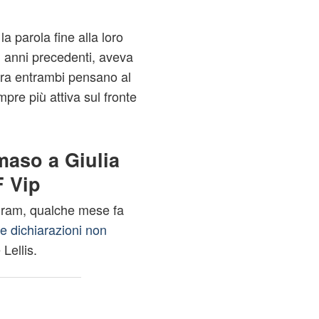
 parola fine alla loro
i anni precedenti, aveva
 Ora entrambi pensano al
mpre più attiva sul fronte
maso a Giulia
F Vip
agram, qualche mese fa
le dichiarazioni non
Lellis.