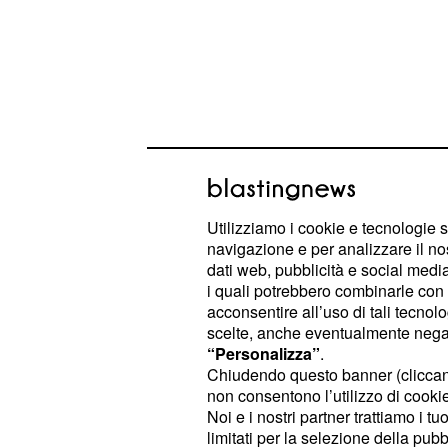
Grande Fratello Vip,
Utilizziamo i cookie e tecnologie s
navigazione e per analizzare il no
sia ancora amore tra 
dati web, pubblicità e social media,
De Lellis
i quali potrebbero combinarle con a
acconsentire all’uso di tali tecnol
A proposito della coppia composta
scelte, anche eventualmente negand
“Personalizza”
.
Giulia De Lellis: proprio nel corso 
Chiudendo questo banner (clicca
è tornato a parlarne nella casa più sp
non consentono l’utilizzo di cookie 
Noi e i nostri partner trattiamo i t
Durante una chiacchierata con Andre
limitati per la selezione della pubb