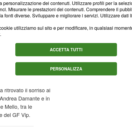
la personalizzazione dei contenuti. Utilizzare profili per la selez
y tra Andrea e Giulia
ci. Misurare le prestazioni dei contenuti. Comprendere il pubblic
so settembre (prima che
fonti diverse. Sviluppare e migliorare i servizi. Utilizzare dati l
vano ancora coppia fissa.
ookie utilizziamo sul sito e per modificare, in qualsiasi momento,
.
 po' cambiate nel corso
ntrambi voltato pagina
ACCETTA TUTTI
ia e Andrea ma
PERSONALIZZA
o sa
 ritrovato il sorriso al
i Andrea Damante e in
 Mello, tra le
e del GF Vip.