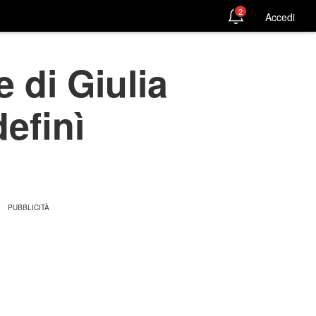
2
Accedi
 di Giulia
definì