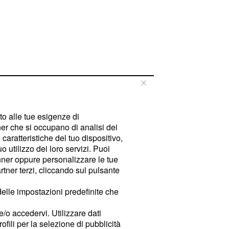
tto alle tue esigenze di
er che si occupano di analisi dei
caratteristiche del tuo dispositivo,
 utilizzo dei loro servizi. Puoi
ner oppure personalizzare le tue
tner terzi, cliccando sul pulsante
delle impostazioni predefinite che
e/o accedervi. Utilizzare dati
rofili per la selezione di pubblicità