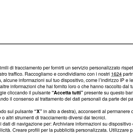
 Tommaso spera
imili di tracciamento per fornirti un servizio personalizzato rispe
stro traffico. Raccogliamo e condividiamo con i nostri
1624
partn
Andrea e Giulia
 alcune informazioni sul tuo dispositivo, come l’indirizzo IP e le 
ltre informazioni che hai fornito loro o che hanno raccolto dal tuo
ogie cliccando il pulsante
“Accetta tutti”
presente su questo ban
 da Andrea Damante e
o il consenso al trattamento dei dati personali da parte dei par
delle ultime ore Tommaso
ndo sul pulsante
“X”
in alto a destra), acconsenti al permanere 
iata d'Italia.
o altri strumenti di tracciamento diversi dai tecnici.
uoi dati di navigazione per: Archiviare informazioni su dispositivo 
a Zelletta, Zorzi ha
licità. Creare profili per la pubblicità personalizzata. Utilizzare p