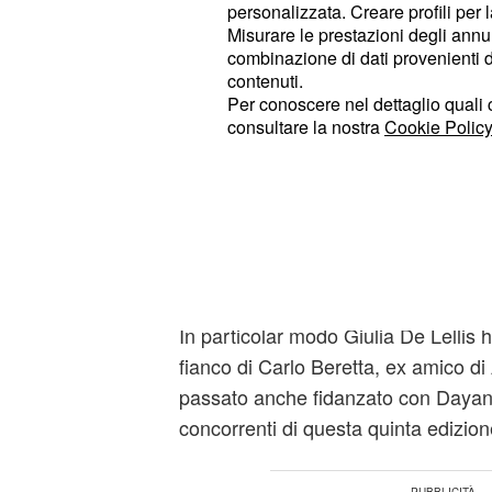
personalizzata. Creare profili per 
ammesso di sperare che la love stor
Misurare le prestazioni degli annun
stia proseguendo, dato che lo scor
combinazione di dati provenienti da 
iniziasse il reality show) i due face
contenuti.
Per conoscere nel dettaglio quali c
consultare la nostra
Cookie Policy
Peccato, però, che le cose siano un
di questi mesi: i "Damellis" hanno e
della loro vita.
Nuovi amore per Giul
Tommaso Zorzi non l
In particolar modo Giulia De Lellis ha
fianco di Carlo Beretta, ex amico d
passato anche fidanzato con Dayane
concorrenti di questa quinta edizion