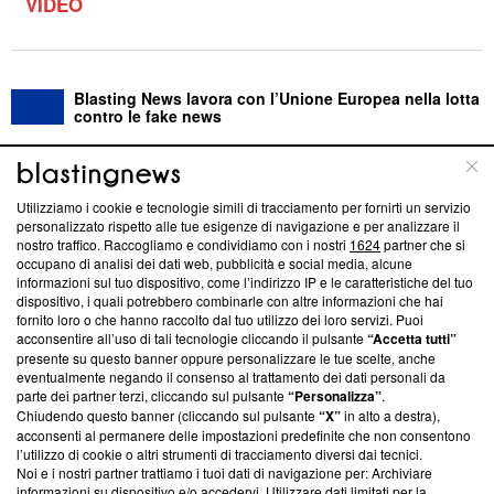
VIDEO
Blasting News lavora con l’Unione Europea nella lotta
contro le fake news
ABOUT
LINEA EDITORIALE
Utilizziamo i cookie e tecnologie simili di tracciamento per fornirti un servizio
personalizzato rispetto alle tue esigenze di navigazione e per analizzare il
Questa sezione offre informazioni trasparenti su Blasting
nostro traffico. Raccogliamo e condividiamo con i nostri
1624
partner che si
News, sui nostri processi editoriali e su come ci impegniamo a
occupano di analisi dei dati web, pubblicità e social media, alcune
creare news di qualità. Inoltre, afferma la nostra aderenza a
informazioni sul tuo dispositivo, come l’indirizzo IP e le caratteristiche del tuo
‘Trust Project - News with Integrity’
Blasting News non è
dispositivo, i quali potrebbero combinarle con altre informazioni che hai
fornito loro o che hanno raccolto dal tuo utilizzo dei loro servizi. Puoi
ancora membro del programma, ma ha richiesto di farne
acconsentire all’uso di tali tecnologie cliccando il pulsante
“Accetta tutti”
parte; Trust Project non ha ancora effettuato una verifica di
presente su questo banner oppure personalizzare le tue scelte, anche
conformità agli standard.
eventualmente negando il consenso al trattamento dei dati personali da
parte dei partner terzi, cliccando sul pulsante
“Personalizza”
.
Su di noi
Chiudendo questo banner (cliccando sul pulsante
“X”
in alto a destra),
acconsenti al permanere delle impostazioni predefinite che non consentono
Team editoriale
l’utilizzo di cookie o altri strumenti di tracciamento diversi dai tecnici.
Noi e i nostri partner trattiamo i tuoi dati di navigazione per: Archiviare
Corporate
informazioni su dispositivo e/o accedervi. Utilizzare dati limitati per la