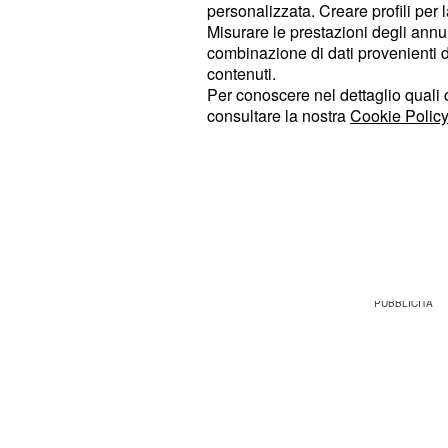
tantomeno si postano delle dediche
personalizzata. Creare profili per 
Misurare le prestazioni degli annun
combinazione di dati provenienti da 
Sophie e Matteo, quindi, si ignora
contenuti.
fronte social e questa cosa non è p
Per conoscere nel dettaglio quali c
All'ultimo post Instagram pubblicat
consultare la nostra
Cookie Policy
manca il "like" della sua fidanzata
La stessa cosa, però, vale anche per
Sophie: il suo fidanzato non ha prof
tantomeno ha scelto di metterle un 