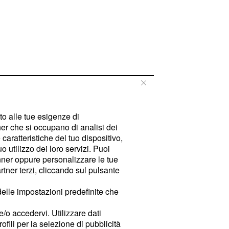
tto alle tue esigenze di
er che si occupano di analisi dei
caratteristiche del tuo dispositivo,
 utilizzo dei loro servizi. Puoi
ner oppure personalizzare le tue
tner terzi, cliccando sul pulsante
delle impostazioni predefinite che
e/o accedervi. Utilizzare dati
rofili per la selezione di pubblicità