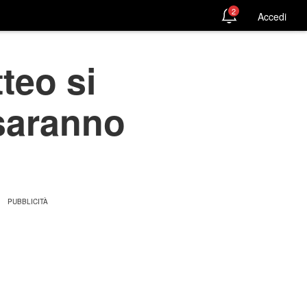
2
Accedi
teo si
 saranno