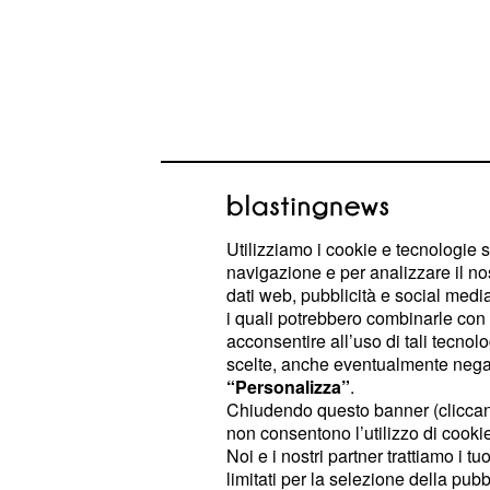
Utilizziamo i cookie e tecnologie s
navigazione e per analizzare il no
I dubbi sulla coppia 
dati web, pubblicità e social media,
i quali potrebbero combinarle con a
nata a Uomini e donn
acconsentire all’uso di tali tecnol
scelte, anche eventualmente negand
Nel dettaglio, pur essendo entrambi 
“Personalizza”
.
pubblicazione di foto e stories su I
Chiudendo questo banner (clicca
non consentono l’utilizzo di cookie 
della coppia nata a Uomini e donne
Noi e i nostri partner trattiamo i t
diverso tempo i due non pubblicano
limitati per la selezione della pubb