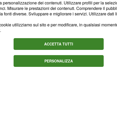
 a vicenda.
la personalizzazione dei contenuti. Utilizzare profili per la selez
ci. Misurare le prestazioni dei contenuti. Comprendere il pubblic
fonti diverse. Sviluppare e migliorare i servizi. Utilizzare dati l
no completamente sul
assata inosservata.
ookie utilizziamo sul sito e per modificare, in qualsiasi momento,
o da Ranieri, ad esempio,
.
 così come un commento.
ACCETTA TUTTI
 il post Instagram di
erito parola ne
PERSONALIZZA
"mi piace".