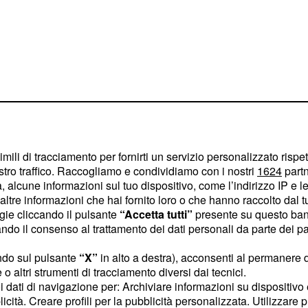
imili di tracciamento per fornirti un servizio personalizzato rispe
stro traffico. Raccogliamo e condividiamo con i nostri
1624
partn
Sophie-Matteo
 alcune informazioni sul tuo dispositivo, come l’indirizzo IP e le 
ltre informazioni che hai fornito loro o che hanno raccolto dal tuo
e
ogie cliccando il pulsante
“Accetta tutti”
presente su questo ban
o il consenso al trattamento dei dati personali da parte dei par
molto attivi con la
nstagram, i numerosi fan
ndo sul pulsante
“X”
in alto a destra), acconsenti al permanere 
o altri strumenti di tracciamento diversi dai tecnici.
, hanno notato che da
uoi dati di navigazione per: Archiviare informazioni su dispositivo 
 più scatti assieme ne
licità. Creare profili per la pubblicità personalizzata. Utilizzare p